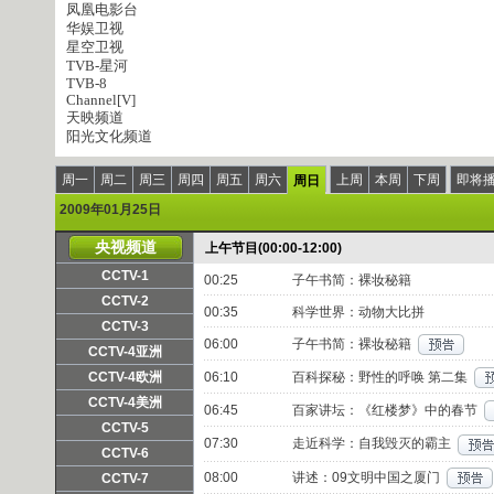
凤凰电影台
华娱卫视
星空卫视
TVB-星河
TVB-8
Channel[V]
天映频道
阳光文化频道
周一
周二
周三
周四
周五
周六
上周
本周
下周
即将
周日
2009年01月25日
央视频道
上午节目(00:00-12:00)
CCTV-1
00:25
子午书简：裸妆秘籍
频道主页
直播
点播
CCTV-2
00:35
科学世界：动物大比拼
频道主页
直播
点播
CCTV-3
06:00
子午书简：裸妆秘籍
频道主页
直播
点播
CCTV-4亚洲
频道主页
直播
点播
CCTV-4欧洲
06:10
百科探秘：野性的呼唤 第二集
频道主页
直播
点播
CCTV-4美洲
06:45
百家讲坛：《红楼梦》中的春节
频道主页
直播
点播
CCTV-5
07:30
走近科学：自我毁灭的霸主
频道主页
直播
点播
CCTV-6
频道主页
直播
点播
08:00
讲述：09文明中国之厦门
CCTV-7