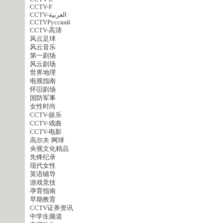
CCTV-F
CCTV-العربية
CCTVPусский
CCTV-高清
风云足球
风云音乐
第一剧场
风云剧场
世界地理
电视指南
怀旧剧场
国防军事
女性时尚
CCTV-娱乐
CCTV-戏曲
CCTV-电影
高尔夫·网球
央视文化精品
先锋纪录
现代女性
英语辅导
游戏竞技
孕育指南
早期教育
CCTV证券资讯
中学生频道