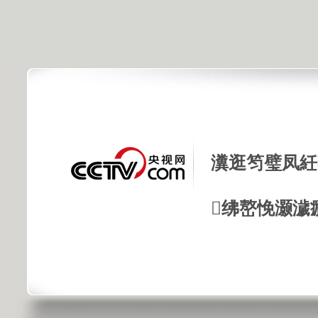
瀵逛笉璧凤紝
绋嶅悗灏濊