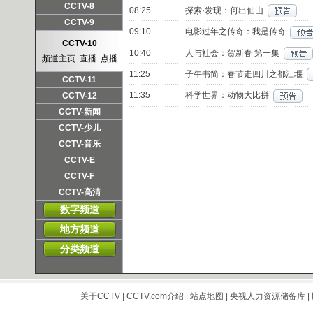
频道主页
直播
点播
CCTV-8
08:25
探索·发现：何出仙山
频道主页
直播
点播
CCTV-9
09:10
电影过年之传奇：我是传奇
频道主页
直播
点播
CCTV-10
10:40
人与社会：贺新春 第一集
频道主页
直播
点播
11:25
子午书简：春节走四川之都江堰
CCTV-11
频道主页
直播
点播
11:35
科学世界：动物大比拼
CCTV-12
频道主页
直播
点播
CCTV-新闻
频道主页
直播
点播
CCTV-少儿
频道主页
直播
点播
CCTV-音乐
频道主页
直播
点播
CCTV-E
频道主页
直播
点播
CCTV-F
频道主页
直播
点播
CCTV-高清
频道主页
直播
点播
数字频道
地方频道
分类频道
关于CCTV
|
CCTV.com介绍
|
站点地图
|
央视人力资源储备库
|