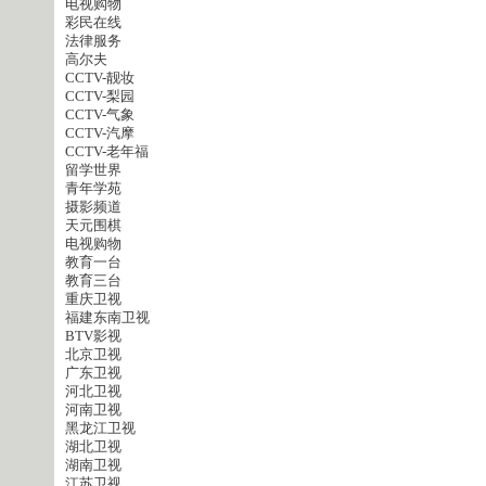
电视购物
彩民在线
法律服务
高尔夫
CCTV-靓妆
CCTV-梨园
CCTV-气象
CCTV-汽摩
CCTV-老年福
留学世界
青年学苑
摄影频道
天元围棋
电视购物
教育一台
教育三台
重庆卫视
福建东南卫视
BTV影视
北京卫视
广东卫视
河北卫视
河南卫视
黑龙江卫视
湖北卫视
湖南卫视
江苏卫视