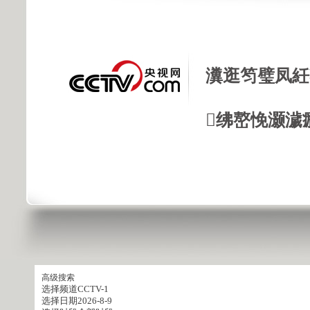
瀵逛笉璧凤紝
绋嶅悗灏濊
高级搜索
选择频道
CCTV-1
选择日期
2026-8-9