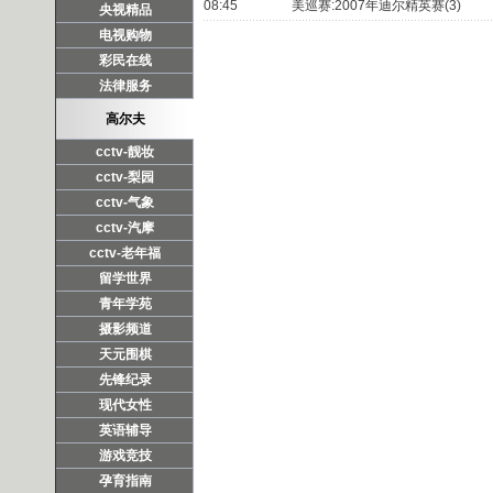
08:45
美巡赛:2007年迪尔精英赛(3)
央视精品
电视购物
彩民在线
法律服务
高尔夫
cctv-靓妆
cctv-梨园
cctv-气象
cctv-汽摩
cctv-老年福
留学世界
青年学苑
摄影频道
天元围棋
先锋纪录
现代女性
英语辅导
游戏竞技
孕育指南