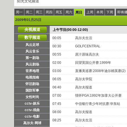
阳光文化频道
周一
周二
周三
周四
周五
周六
上周
本周
下周
即将
周日
2009年01月25日
央视频道
上午节目(00:00-12:00)
数字频道
00:05
高尔夫生活
风云足球
00:30
GOLFCENTRAL
风云音乐
00:55
原汁原味高尔夫
第一剧场
02:00
回望英国公开赛:1999年
风云剧场
世界地理
03:00
直播美巡赛:2008年迪尔精英赛(2)
电视指南
06:05
高尔夫学院
怀旧剧场
06:40
高尔夫报道
国防军事
07:00
情怀PGA:1992年加拿大公开赛
女性时尚
cctv-娱乐
07:45
中信银行青少年对抗赛:华东站
cctv-戏曲
08:00
高尔夫报道
cctv-电影
08:25
高尔夫生活
高尔夫·网球