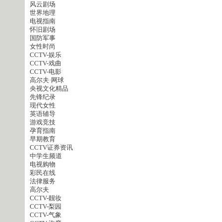
风云剧场
世界地理
电视指南
怀旧剧场
国防军事
女性时尚
CCTV-娱乐
CCTV-戏曲
CCTV-电影
高尔夫·网球
央视文化精品
先锋纪录
现代女性
英语辅导
游戏竞技
孕育指南
早期教育
CCTV证券资讯
中学生频道
电视购物
彩民在线
法律服务
高尔夫
CCTV-靓妆
CCTV-梨园
CCTV-气象