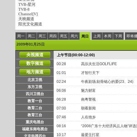
TVB-星河
TVB-8
Channel[V]
天映频道
阳光文化频道
周一
周二
周三
周四
周五
周六
上周
本周
下周
即将
周日
2009年01月25日
央视频道
上午节目(00:00-12:00)
数字频道
00:28
高尔夫生活GOLFLIFE
地方频道
01:01
才智行天下
北京卫视
02:24
午夜剧场:刻骨铭心的爱(23、24)
东方卫视
06:06
魅力财富
四川卫视台
06:28
南粤警视
教育一台
教育二台
07:00
朝看新闻
教育三台
07:46
人在他乡
重庆电视台
08:16
“2008广东十大经济风云人物”评
福建东南电视台
10:17
最爱主打星
北京电视四台