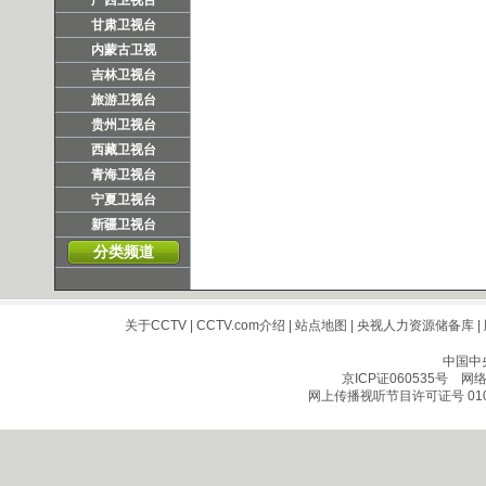
广西卫视台
甘肃卫视台
内蒙古卫视
吉林卫视台
旅游卫视台
贵州卫视台
西藏卫视台
青海卫视台
宁夏卫视台
新疆卫视台
分类频道
关于CCTV
|
CCTV.com介绍
|
站点地图
|
央视人力资源储备库
|
中国中
京ICP证060535号
网络文
网上传播视听节目许可证号 010