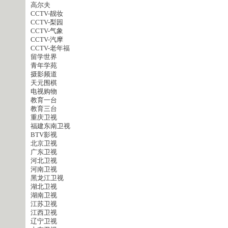
高尔夫
CCTV-靓妆
CCTV-梨园
CCTV-气象
CCTV-汽摩
CCTV-老年福
留学世界
青年学苑
摄影频道
天元围棋
电视购物
教育一台
教育三台
重庆卫视
福建东南卫视
BTV影视
北京卫视
广东卫视
河北卫视
河南卫视
黑龙江卫视
湖北卫视
湖南卫视
江苏卫视
江西卫视
辽宁卫视