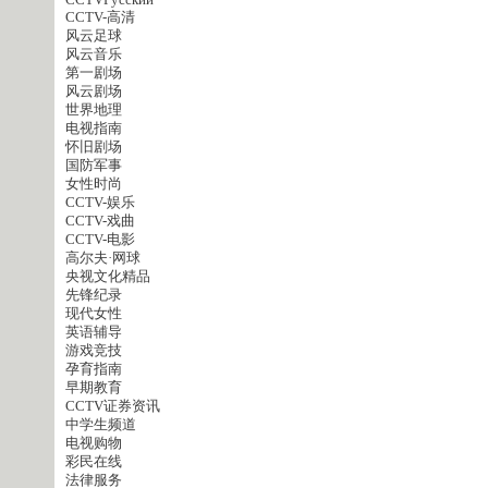
CCTVPусский
CCTV-高清
风云足球
风云音乐
第一剧场
风云剧场
世界地理
电视指南
怀旧剧场
国防军事
女性时尚
CCTV-娱乐
CCTV-戏曲
CCTV-电影
高尔夫·网球
央视文化精品
先锋纪录
现代女性
英语辅导
游戏竞技
孕育指南
早期教育
CCTV证券资讯
中学生频道
电视购物
彩民在线
法律服务