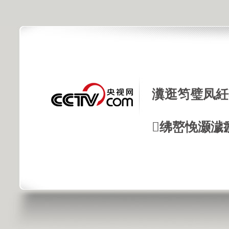
瀵逛笉璧凤紝
绋嶅悗灏濊