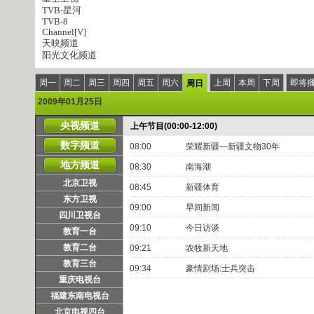
TVB-星河
TVB-8
Channel[V]
天映频道
阳光文化频道
周一
周二
周三
周四
周五
周六
上周
本周
下周
即将
周日
2009年01月25日
央视频道
上午节目(00:00-12:00)
数字频道
08:00
荣耀新疆—新疆文物30年
地方频道
08:30
南海潮
北京卫视
08:45
新疆体育
东方卫视
09:00
早间新闻
四川卫视台
09:10
今日访谈
教育一台
教育二台
09:21
农牧新天地
教育三台
09:34
豪情剧场:士兵突击
重庆电视台
福建东南电视台
北京电视四台