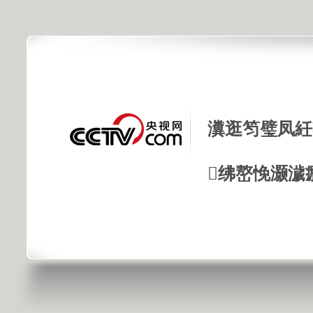
瀵逛笉璧凤紝
绋嶅悗灏濊