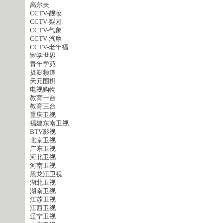
高尔夫
CCTV-靓妆
CCTV-梨园
CCTV-气象
CCTV-汽摩
CCTV-老年福
留学世界
青年学苑
摄影频道
天元围棋
电视购物
教育一台
教育三台
重庆卫视
福建东南卫视
BTV影视
北京卫视
广东卫视
河北卫视
河南卫视
黑龙江卫视
湖北卫视
湖南卫视
江苏卫视
江西卫视
辽宁卫视