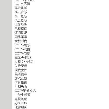
CCTVPусский
CCTV-高清
风云足球
风云音乐
第一剧场
风云剧场
世界地理
电视指南
怀旧剧场
国防军事
女性时尚
CCTV-娱乐
CCTV-戏曲
CCTV-电影
高尔夫·网球
央视文化精品
先锋纪录
现代女性
英语辅导
游戏竞技
孕育指南
早期教育
CCTV证券资讯
中学生频道
电视购物
彩民在线
法律服务