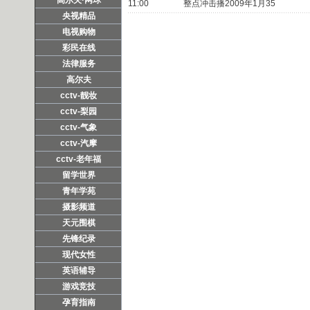
11:00
整点冲击播2009年1月35
央视精品
电视购物
彩民在线
法律服务
高尔夫
cctv-靓妆
cctv-梨园
cctv-气象
cctv-汽摩
cctv-老年福
留学世界
青年学苑
摄影频道
天元围棋
先锋纪录
现代女性
英语辅导
游戏竞技
孕育指南