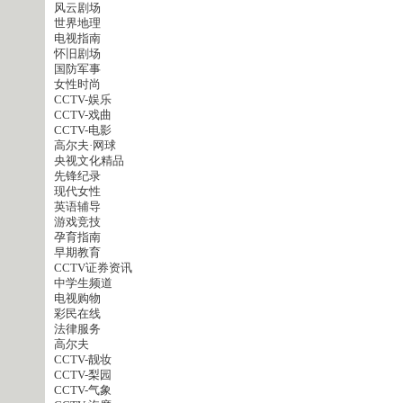
风云剧场
世界地理
电视指南
怀旧剧场
国防军事
女性时尚
CCTV-娱乐
CCTV-戏曲
CCTV-电影
高尔夫·网球
央视文化精品
先锋纪录
现代女性
英语辅导
游戏竞技
孕育指南
早期教育
CCTV证券资讯
中学生频道
电视购物
彩民在线
法律服务
高尔夫
CCTV-靓妆
CCTV-梨园
CCTV-气象