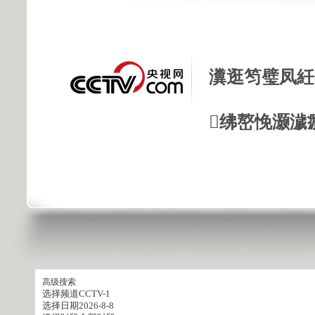
瀵逛笉璧凤紝
绋嶅悗灏濊
高级搜索
选择频道
CCTV-1
选择日期
2026-8-8