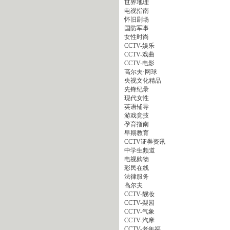
世界地理
电视指南
怀旧剧场
国防军事
女性时尚
CCTV-娱乐
CCTV-戏曲
CCTV-电影
高尔夫·网球
央视文化精品
先锋纪录
现代女性
英语辅导
游戏竞技
孕育指南
早期教育
CCTV证券资讯
中学生频道
电视购物
彩民在线
法律服务
高尔夫
CCTV-靓妆
CCTV-梨园
CCTV-气象
CCTV-汽摩
CCTV-老年福