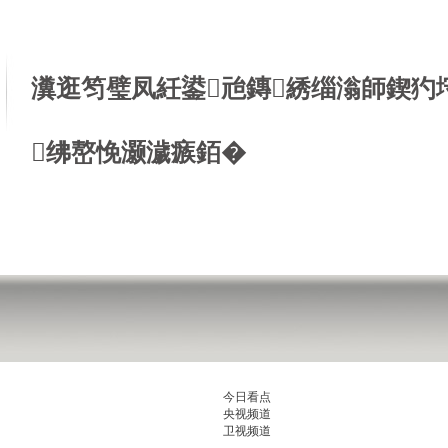
瀵逛笉璧凤紝鍙兘鏄綉缁滃師鍥犳
绋嶅悗灏濊瘯銆�
今日看点
央视频道
卫视频道