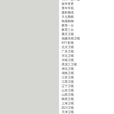
留学世界
青年学苑
摄影频道
天元围棋
电视购物
教育一台
教育三台
重庆卫视
福建东南卫视
BTV影视
北京卫视
广东卫视
河北卫视
河南卫视
黑龙江卫视
湖北卫视
湖南卫视
江苏卫视
江西卫视
辽宁卫视
山东卫视
山西卫视
陕西卫视
上海卫视
四川卫视
天津卫视