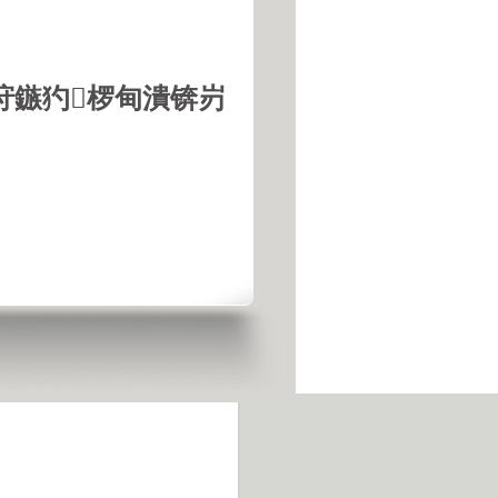
垨鏃犳椤甸潰锛岃