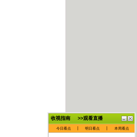
鏈
鍏
€灏
抽
忓
棴
寲