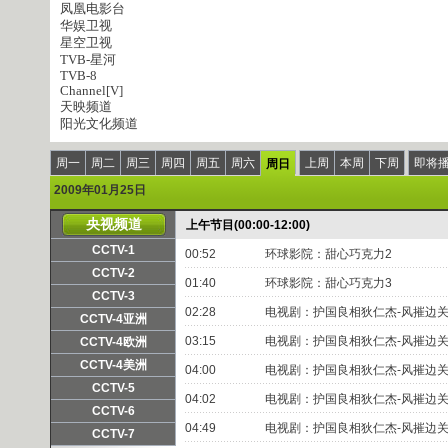
凤凰电影台
华娱卫视
星空卫视
TVB-星河
TVB-8
Channel[V]
天映频道
阳光文化频道
周一
周二
周三
周四
周五
周六
上周
本周
下周
即将
周日
2009年01月25日
央视频道
上午节目(00:00-12:00)
CCTV-1
00:52
环球影院：甜心巧克力2
频道主页
直播
点播
CCTV-2
01:40
环球影院：甜心巧克力3
频道主页
直播
点播
CCTV-3
02:28
电视剧：护国良相狄仁杰-风摧边关1
频道主页
直播
点播
CCTV-4亚洲
频道主页
直播
点播
03:15
电视剧：护国良相狄仁杰-风摧边关2
CCTV-4欧洲
频道主页
直播
点播
CCTV-4美洲
04:00
电视剧：护国良相狄仁杰-风摧边关2
频道主页
直播
点播
CCTV-5
04:02
电视剧：护国良相狄仁杰-风摧边关3
频道主页
直播
点播
CCTV-6
04:49
电视剧：护国良相狄仁杰-风摧边关4
频道主页
直播
点播
CCTV-7