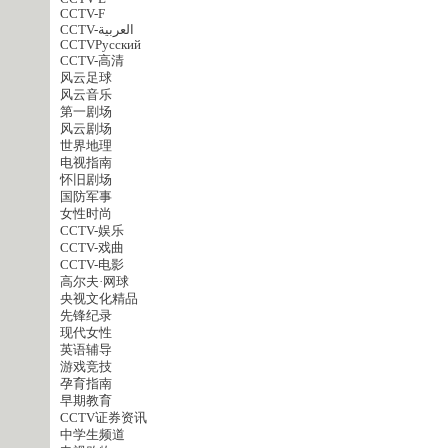
CCTV-F
CCTV-العربية
CCTVPусский
CCTV-高清
风云足球
风云音乐
第一剧场
风云剧场
世界地理
电视指南
怀旧剧场
国防军事
女性时尚
CCTV-娱乐
CCTV-戏曲
CCTV-电影
高尔夫·网球
央视文化精品
先锋纪录
现代女性
英语辅导
游戏竞技
孕育指南
早期教育
CCTV证券资讯
中学生频道