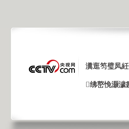
瀵逛笉璧凤紝
绋嶅悗灏濊