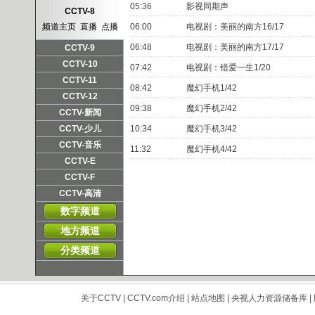
频道主页
直播
点播
05:36
影视同期声
CCTV-8
频道主页
直播
点播
06:00
电视剧：美丽的南方16/17
06:48
电视剧：美丽的南方17/17
CCTV-9
频道主页
直播
点播
CCTV-10
07:42
电视剧：错爱一生1/20
频道主页
直播
点播
CCTV-11
08:42
魔幻手机1/42
频道主页
直播
点播
CCTV-12
09:38
魔幻手机2/42
频道主页
直播
点播
CCTV-新闻
频道主页
直播
点播
CCTV-少儿
10:34
魔幻手机3/42
频道主页
直播
点播
CCTV-音乐
11:32
魔幻手机4/42
频道主页
直播
点播
CCTV-E
频道主页
直播
点播
CCTV-F
频道主页
直播
点播
CCTV-高清
频道主页
直播
点播
数字频道
地方频道
分类频道
关于CCTV
|
CCTV.com介绍
|
站点地图
|
央视人力资源储备库
|