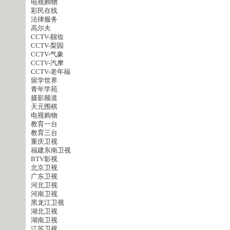
电视购物
彩民在线
法律服务
高尔夫
CCTV-靓妆
CCTV-梨园
CCTV-气象
CCTV-汽摩
CCTV-老年福
留学世界
青年学苑
摄影频道
天元围棋
电视购物
教育一台
教育三台
重庆卫视
福建东南卫视
BTV影视
北京卫视
广东卫视
河北卫视
河南卫视
黑龙江卫视
湖北卫视
湖南卫视
江苏卫视