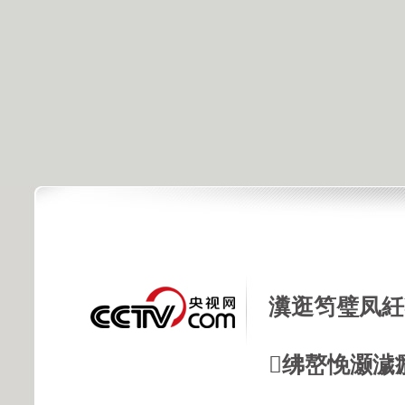
瀵逛笉璧凤紝
绋嶅悗灏濊