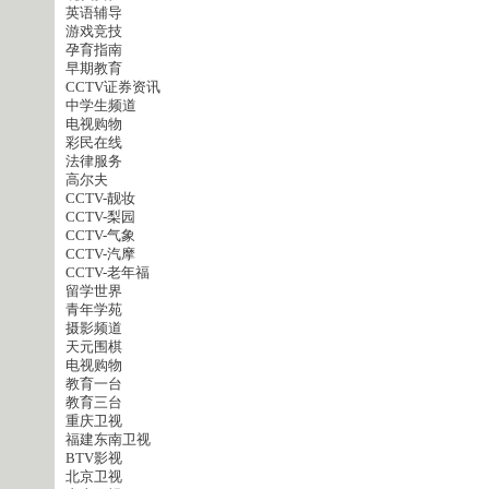
英语辅导
游戏竞技
孕育指南
早期教育
CCTV证券资讯
中学生频道
电视购物
彩民在线
法律服务
高尔夫
CCTV-靓妆
CCTV-梨园
CCTV-气象
CCTV-汽摩
CCTV-老年福
留学世界
青年学苑
摄影频道
天元围棋
电视购物
教育一台
教育三台
重庆卫视
福建东南卫视
BTV影视
北京卫视