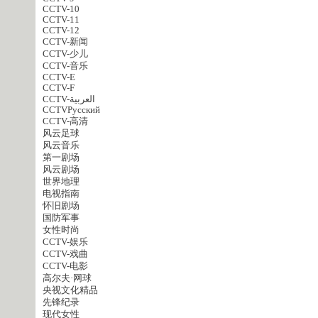
CCTV-10
CCTV-11
CCTV-12
CCTV-新闻
CCTV-少儿
CCTV-音乐
CCTV-E
CCTV-F
CCTV-العربية
CCTVPусский
CCTV-高清
风云足球
风云音乐
第一剧场
风云剧场
世界地理
电视指南
怀旧剧场
国防军事
女性时尚
CCTV-娱乐
CCTV-戏曲
CCTV-电影
高尔夫·网球
央视文化精品
先锋纪录
现代女性