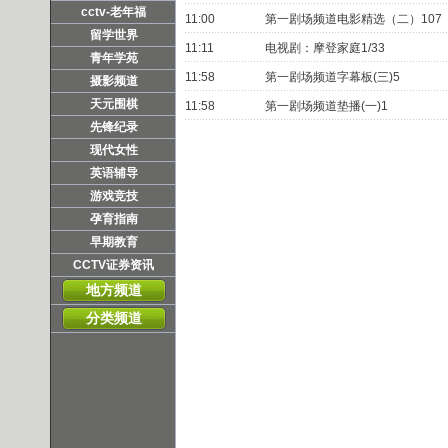
cctv-老年福
11:00
第一剧场频道电影精选（二）107
留学世界
11:11
电视剧：摩登家庭1/33
青年学苑
11:58
第一剧场频道字幕板(三)5
摄影频道
天元围棋
11:58
第一剧场频道垫播(一)1
先锋纪录
现代女性
英语辅导
游戏竞技
孕育指南
早期教育
CCTV证券资讯
地方频道
分类频道