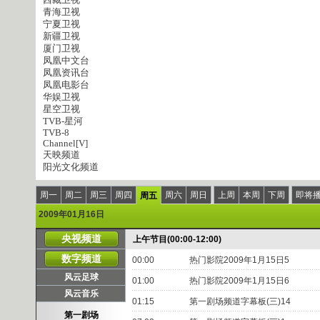
西藏卫视
青海卫视
宁夏卫视
新疆卫视
厦门卫视
凤凰中文台
凤凰资讯台
凤凰电影台
华娱卫视
星空卫视
TVB-星河
TVB-8
Channel[V]
天映频道
阳光文化频道
周一
周二
周三
周四
周六
周日
上周
本周
下周
即将
周五
2009年01月16日
央视频道
上午节目(00:00-12:00)
数字频道
00:00
热门影院2009年1月15日5
风云足球
01:00
热门影院2009年1月15日6
风云音乐
01:15
第一剧场频道字幕板(三)14
第一剧场