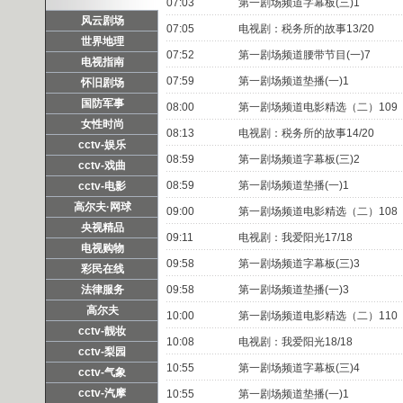
07:03
第一剧场频道字幕板(三)1
风云剧场
07:05
电视剧：税务所的故事13/20
世界地理
07:52
第一剧场频道腰带节目(一)7
电视指南
07:59
第一剧场频道垫播(一)1
怀旧剧场
国防军事
08:00
第一剧场频道电影精选（二）109
女性时尚
08:13
电视剧：税务所的故事14/20
cctv-娱乐
08:59
第一剧场频道字幕板(三)2
cctv-戏曲
08:59
第一剧场频道垫播(一)1
cctv-电影
高尔夫·网球
09:00
第一剧场频道电影精选（二）108
央视精品
09:11
电视剧：我爱阳光17/18
电视购物
09:58
第一剧场频道字幕板(三)3
彩民在线
法律服务
09:58
第一剧场频道垫播(一)3
高尔夫
10:00
第一剧场频道电影精选（二）110
cctv-靓妆
10:08
电视剧：我爱阳光18/18
cctv-梨园
10:55
第一剧场频道字幕板(三)4
cctv-气象
cctv-汽摩
10:55
第一剧场频道垫播(一)1