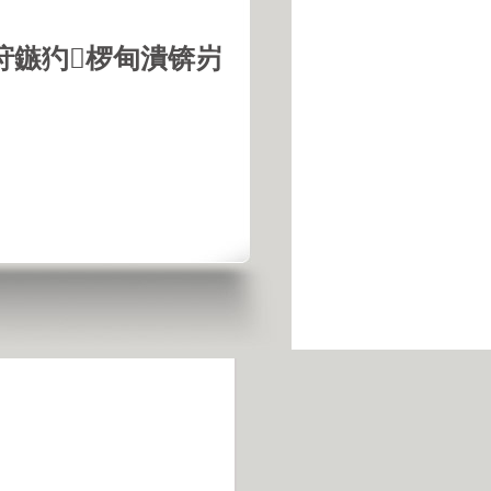
垨鏃犳椤甸潰锛岃