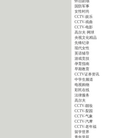
怀旧剧场
国防军事
女性时尚
CCTV-娱乐
CCTV-戏曲
CCTV-电影
高尔夫·网球
央视文化精品
先锋纪录
现代女性
英语辅导
游戏竞技
孕育指南
早期教育
CCTV证券资讯
中学生频道
电视购物
彩民在线
法律服务
高尔夫
CCTV-靓妆
CCTV-梨园
CCTV-气象
CCTV-汽摩
CCTV-老年福
留学世界
青年学苑