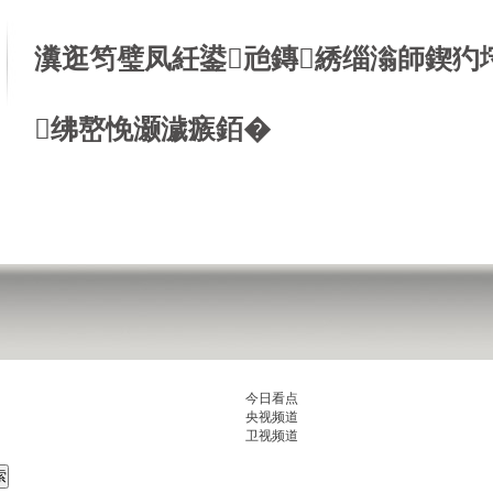
瀵逛笉璧凤紝鍙兘鏄綉缁滃師鍥犳
绋嶅悗灏濊瘯銆�
今日看点
央视频道
卫视频道