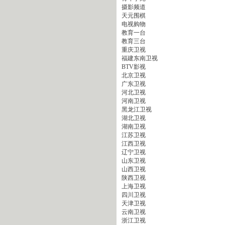
摄影频道
天元围棋
电视购物
教育一台
教育三台
重庆卫视
福建东南卫视
BTV影视
北京卫视
广东卫视
河北卫视
河南卫视
黑龙江卫视
湖北卫视
湖南卫视
江苏卫视
江西卫视
辽宁卫视
山东卫视
山西卫视
陕西卫视
上海卫视
四川卫视
天津卫视
云南卫视
浙江卫视