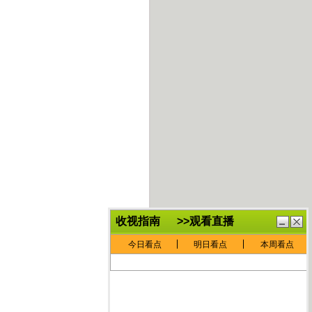
鏈
鍏
€灏
抽
忓
棴
寲