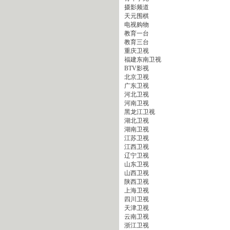
摄影频道
天元围棋
电视购物
教育一台
教育三台
重庆卫视
福建东南卫视
BTV影视
北京卫视
广东卫视
河北卫视
河南卫视
黑龙江卫视
湖北卫视
湖南卫视
江苏卫视
江西卫视
辽宁卫视
山东卫视
山西卫视
陕西卫视
上海卫视
四川卫视
天津卫视
云南卫视
浙江卫视