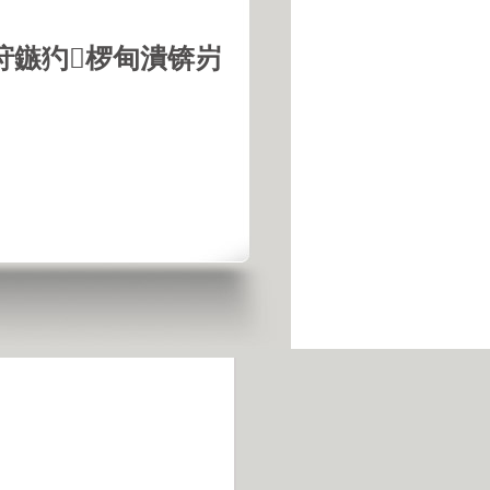
垨鏃犳椤甸潰锛岃