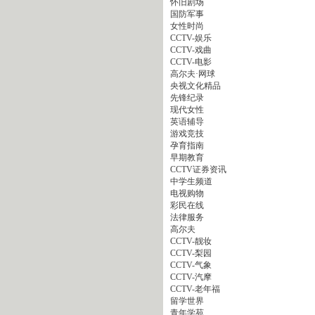
怀旧剧场
国防军事
女性时尚
CCTV-娱乐
CCTV-戏曲
CCTV-电影
高尔夫·网球
央视文化精品
先锋纪录
现代女性
英语辅导
游戏竞技
孕育指南
早期教育
CCTV证券资讯
中学生频道
电视购物
彩民在线
法律服务
高尔夫
CCTV-靓妆
CCTV-梨园
CCTV-气象
CCTV-汽摩
CCTV-老年福
留学世界
青年学苑