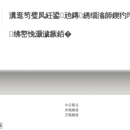
瀵逛笉璧凤紝鍙兘鏄綉缁滃師鍥犳
绋嶅悗灏濊瘯銆�
今日看点
央视频道
卫视频道