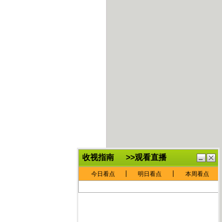
鏈
鍏
€灏
抽
忓
棴
寲