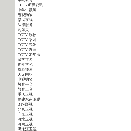
早期教育
CCTV证券资讯
中学生频道
电视购物
彩民在线
法律服务
高尔夫
CCTV-靓妆
CCTV-梨园
CCTV-气象
CCTV-汽摩
CCTV-老年福
留学世界
青年学苑
摄影频道
天元围棋
电视购物
教育一台
教育三台
重庆卫视
福建东南卫视
BTV影视
北京卫视
广东卫视
河北卫视
河南卫视
黑龙江卫视