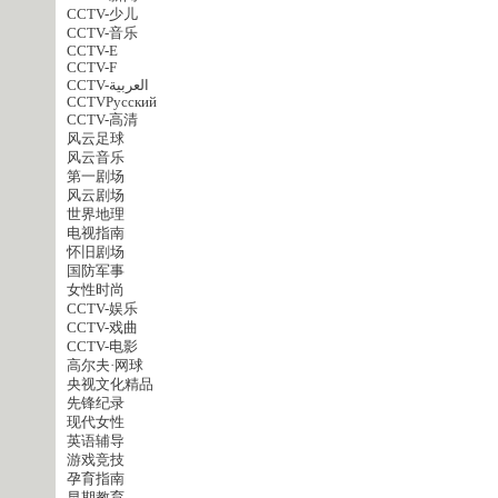
CCTV-少儿
CCTV-音乐
CCTV-E
CCTV-F
CCTV-العربية
CCTVPусский
CCTV-高清
风云足球
风云音乐
第一剧场
风云剧场
世界地理
电视指南
怀旧剧场
国防军事
女性时尚
CCTV-娱乐
CCTV-戏曲
CCTV-电影
高尔夫·网球
央视文化精品
先锋纪录
现代女性
英语辅导
游戏竞技
孕育指南