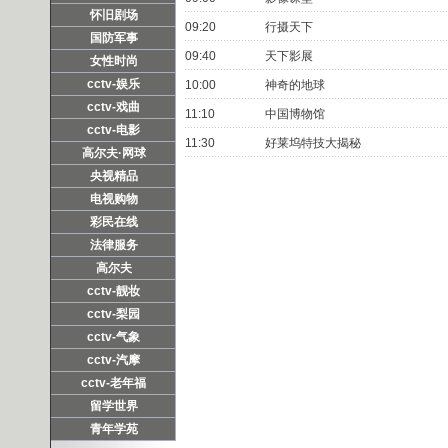
怀旧剧场
09:20
行摄天下
国防军事
09:40
天下影展
女性时尚
cctv-娱乐
10:00
神奇的地球
cctv-戏曲
11:10
中国博物馆
cctv-电影
11:30
好莱坞特技大揭秘
高尔夫·网球
央视精品
电视购物
彩民在线
法律服务
高尔夫
cctv-靓妆
cctv-梨园
cctv-气象
cctv-汽摩
cctv-老年福
留学世界
青年学苑