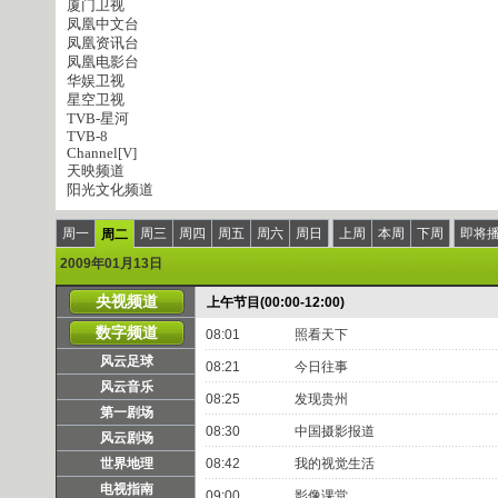
厦门卫视
凤凰中文台
凤凰资讯台
凤凰电影台
华娱卫视
星空卫视
TVB-星河
TVB-8
Channel[V]
天映频道
阳光文化频道
周一
周三
周四
周五
周六
周日
上周
本周
下周
即将
周二
2009年01月13日
央视频道
上午节目(00:00-12:00)
数字频道
08:01
照看天下
风云足球
08:21
今日往事
风云音乐
08:25
发现贵州
第一剧场
08:30
中国摄影报道
风云剧场
世界地理
08:42
我的视觉生活
电视指南
09:00
影像课堂