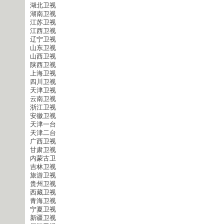
湖北卫视
湖南卫视
江苏卫视
江西卫视
辽宁卫视
山东卫视
山西卫视
陕西卫视
上海卫视
四川卫视
天津卫视
云南卫视
浙江卫视
安徽卫视
天津一台
天津二台
广西卫视
甘肃卫视
内蒙古卫
吉林卫视
旅游卫视
贵州卫视
西藏卫视
青海卫视
宁夏卫视
新疆卫视