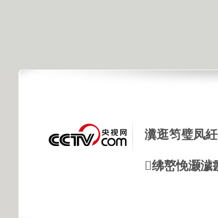
瀵逛笉璧凤紝
绋嶅悗灏濊