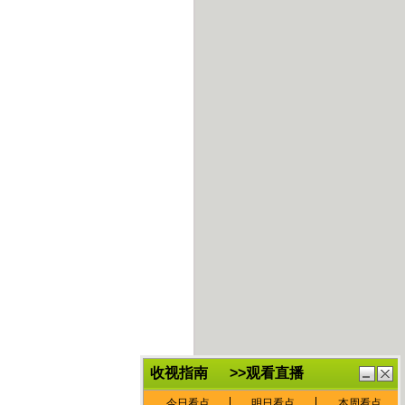
鏈
鍏
€灏
抽
忓
棴