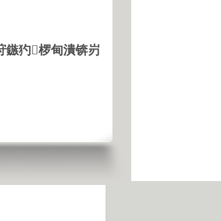
垨鏃犳椤甸潰锛岃