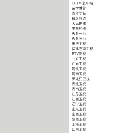
CCTV-老年福
留学世界
青年学苑
摄影频道
天元围棋
电视购物
教育一台
教育三台
重庆卫视
福建东南卫视
BTV影视
北京卫视
广东卫视
河北卫视
河南卫视
黑龙江卫视
湖北卫视
湖南卫视
江苏卫视
江西卫视
辽宁卫视
山东卫视
山西卫视
陕西卫视
上海卫视
四川卫视