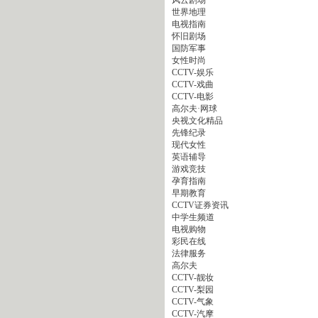
世界地理
电视指南
怀旧剧场
国防军事
女性时尚
CCTV-娱乐
CCTV-戏曲
CCTV-电影
高尔夫·网球
央视文化精品
先锋纪录
现代女性
英语辅导
游戏竞技
孕育指南
早期教育
CCTV证券资讯
中学生频道
电视购物
彩民在线
法律服务
高尔夫
CCTV-靓妆
CCTV-梨园
CCTV-气象
CCTV-汽摩