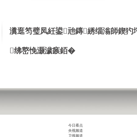
瀵逛笉璧凤紝鍙兘鏄綉缁滃師鍥犳
绋嶅悗灏濊瘯銆�
今日看点
央视频道
卫视频道