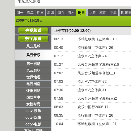
阳光文化频道
周一
周二
周三
周四
周五
周六
上周
本周
下周
即将
周日
2009年01月18日
央视频道
上午节目(00:00-12:00)
数字频道
00:13
环球红歌榜（立体声）13
风云足球
00:40
流行轨迹（立体声）26
风云音乐
01:12
流水MV(立体声)74
第一剧场
01:37
风云音乐频道字幕板(三)10
风云剧场
07:02
风云音乐频道字幕板(三)1
世界地理
07:03
流水MV(立体声)72
电视指南
07:30
流水MV(立体声)11
怀旧剧场
国防军事
07:58
风云音乐频道字幕板(三)2
女性时尚
08:03
欢乐中国行2008-17
cctv-娱乐
09:35
流行轨迹（立体声）26
cctv-戏曲
10:04
环球红歌榜（立体声）31
cctv-电影
高尔夫·网球