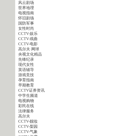
风云剧场
世界地理
电视指南
怀旧剧场
国防军事
女性时尚
CCTV-娱乐
CCTV-戏曲
CCTV-电影
高尔夫·网球
央视文化精品
先锋纪录
现代女性
英语辅导
游戏竞技
孕育指南
早期教育
CCTV证券资讯
中学生频道
电视购物
彩民在线
法律服务
高尔夫
CCTV-靓妆
CCTV-梨园
CCTV-气象