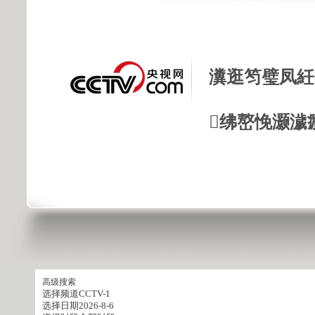
瀵逛笉璧凤紝
绋嶅悗灏濊
高级搜索
选择频道
CCTV-1
选择日期
2026-8-6