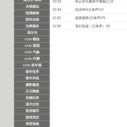
10:33
风云音乐频道字幕板(三)3
央视精品
10:34
流水MV(立体声)73
电视购物
11:02
超级盛典(立体声)79
彩民在线
法律服务
11:56
流行轨迹（立体声）29
高尔夫
cctv-靓妆
cctv-梨园
cctv-气象
cctv-汽摩
cctv-老年福
留学世界
青年学苑
摄影频道
天元围棋
先锋纪录
现代女性
英语辅导
游戏竞技
孕育指南