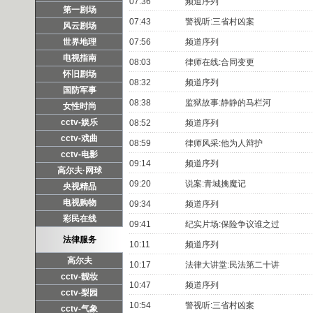
07:36
频道序列
第一剧场
07:43
警视听:三省村凶案
风云剧场
世界地理
07:56
频道序列
电视指南
08:03
律师在线:合同变更
怀旧剧场
08:32
频道序列
国防军事
08:38
监狱故事:静静的马栏河
女性时尚
cctv-娱乐
08:52
频道序列
cctv-戏曲
08:59
律师风采:他为人辩护
cctv-电影
09:14
频道序列
高尔夫·网球
09:20
说案:青城擒魔记
央视精品
电视购物
09:34
频道序列
彩民在线
09:41
纪实片场:保险争议谁之过
法律服务
10:11
频道序列
高尔夫
10:17
法律大讲堂:民法第二十讲
cctv-靓妆
10:47
频道序列
cctv-梨园
10:54
警视听:三省村凶案
cctv-气象