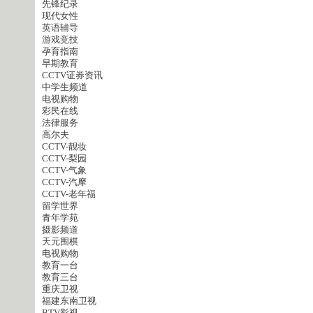
先锋纪录
现代女性
英语辅导
游戏竞技
孕育指南
早期教育
CCTV证券资讯
中学生频道
电视购物
彩民在线
法律服务
高尔夫
CCTV-靓妆
CCTV-梨园
CCTV-气象
CCTV-汽摩
CCTV-老年福
留学世界
青年学苑
摄影频道
天元围棋
电视购物
教育一台
教育三台
重庆卫视
福建东南卫视