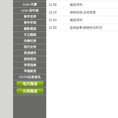
cctv-汽摩
11:08
频道序列
cctv-老年福
11:14
律师在线:合同变更
留学世界
11:43
频道序列
青年学苑
11:50
监狱故事:静静的马栏河
摄影频道
天元围棋
先锋纪录
现代女性
英语辅导
游戏竞技
孕育指南
早期教育
CCTV证券资讯
地方频道
分类频道