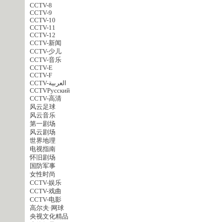
CCTV-8
CCTV-9
CCTV-10
CCTV-11
CCTV-12
CCTV-新闻
CCTV-少儿
CCTV-音乐
CCTV-E
CCTV-F
CCTV-العربية
CCTVPусский
CCTV-高清
风云足球
风云音乐
第一剧场
风云剧场
世界地理
电视指南
怀旧剧场
国防军事
女性时尚
CCTV-娱乐
CCTV-戏曲
CCTV-电影
高尔夫·网球
央视文化精品