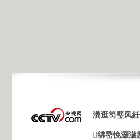
瀵逛笉璧凤紝
绋嶅悗灏濊