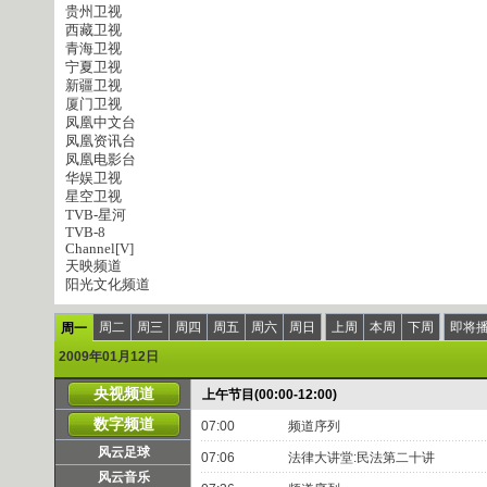
贵州卫视
西藏卫视
青海卫视
宁夏卫视
新疆卫视
厦门卫视
凤凰中文台
凤凰资讯台
凤凰电影台
华娱卫视
星空卫视
TVB-星河
TVB-8
Channel[V]
天映频道
阳光文化频道
周二
周三
周四
周五
周六
周日
上周
本周
下周
即将
周一
2009年01月12日
央视频道
上午节目(00:00-12:00)
数字频道
07:00
频道序列
风云足球
07:06
法律大讲堂:民法第二十讲
风云音乐