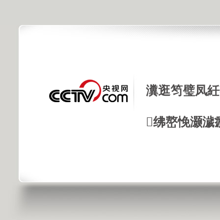
瀵逛笉璧凤紝
绋嶅悗灏濊