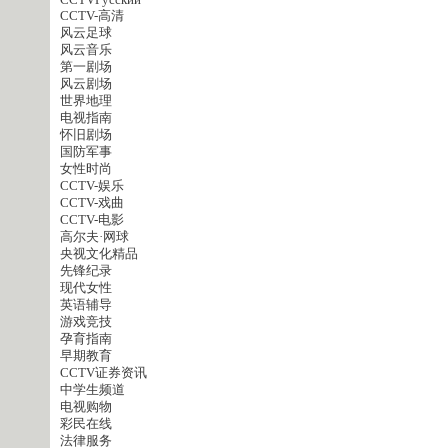
CCTVPусский
CCTV-高清
风云足球
风云音乐
第一剧场
风云剧场
世界地理
电视指南
怀旧剧场
国防军事
女性时尚
CCTV-娱乐
CCTV-戏曲
CCTV-电影
高尔夫·网球
央视文化精品
先锋纪录
现代女性
英语辅导
游戏竞技
孕育指南
早期教育
CCTV证券资讯
中学生频道
电视购物
彩民在线
法律服务