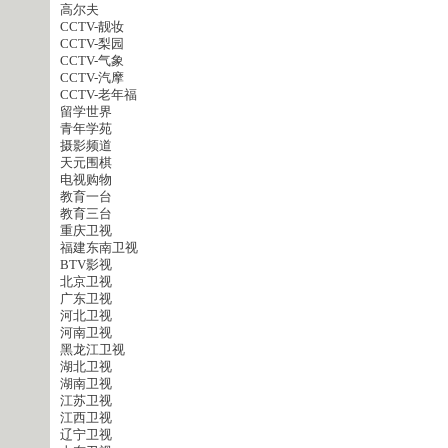
高尔夫
CCTV-靓妆
CCTV-梨园
CCTV-气象
CCTV-汽摩
CCTV-老年福
留学世界
青年学苑
摄影频道
天元围棋
电视购物
教育一台
教育三台
重庆卫视
福建东南卫视
BTV影视
北京卫视
广东卫视
河北卫视
河南卫视
黑龙江卫视
湖北卫视
湖南卫视
江苏卫视
江西卫视
辽宁卫视