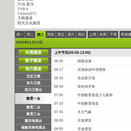
TVB-星河
TVB-8
Channel[V]
天映频道
阳光文化频道
周一
周二
周四
周五
周六
周日
上周
本周
下周
即将
周三
2009年01月14日
央视频道
上午节目(00:00-12:00)
数字频道
06:00
国视动漫
地方频道
06:17
滨海旅游环境预报
北京卫视
06:20
农业新天地
东方卫视
06:50
双色球开奖
四川卫视台
07:00
中国教育报道少儿新闻
教育一台
07:10
中国教育报道
教育二台
07:45
天天气象
教育三台
08:00
开放课堂
重庆电视台
福建东南电视台
08:50
开放课堂