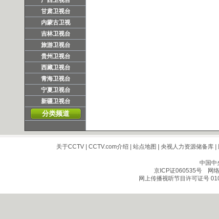
广西卫视台
甘肃卫视台
内蒙古卫视
吉林卫视台
旅游卫视台
贵州卫视台
西藏卫视台
青海卫视台
宁夏卫视台
新疆卫视台
分类频道
关于CCTV
|
CCTV.com介绍
|
站点地图
|
央视人力资源储备库
|
中国中
京ICP证060535号
网络文
网上传播视听节目许可证号 010