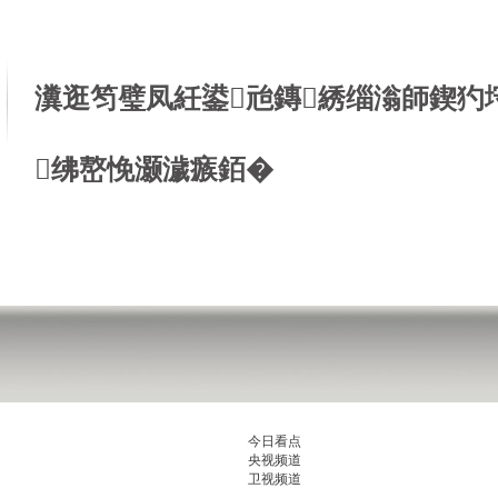
瀵逛笉璧凤紝鍙兘鏄綉缁滃師鍥犳
绋嶅悗灏濊瘯銆�
今日看点
央视频道
卫视频道