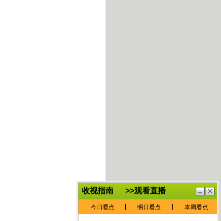
鏈
鍏
€灏
抽
忓
棴
寲