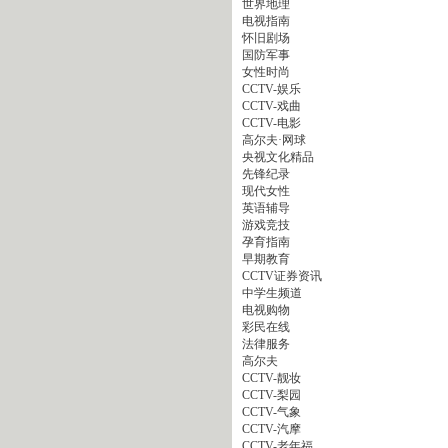
世界地理
电视指南
怀旧剧场
国防军事
女性时尚
CCTV-娱乐
CCTV-戏曲
CCTV-电影
高尔夫·网球
央视文化精品
先锋纪录
现代女性
英语辅导
游戏竞技
孕育指南
早期教育
CCTV证券资讯
中学生频道
电视购物
彩民在线
法律服务
高尔夫
CCTV-靓妆
CCTV-梨园
CCTV-气象
CCTV-汽摩
CCTV-老年福