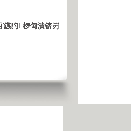
垨鏃犳椤甸潰锛岃