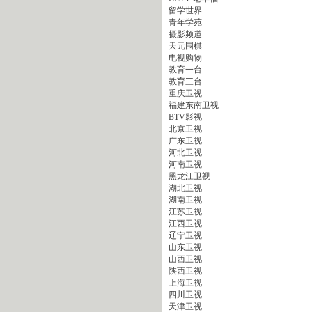
留学世界
青年学苑
摄影频道
天元围棋
电视购物
教育一台
教育三台
重庆卫视
福建东南卫视
BTV影视
北京卫视
广东卫视
河北卫视
河南卫视
黑龙江卫视
湖北卫视
湖南卫视
江苏卫视
江西卫视
辽宁卫视
山东卫视
山西卫视
陕西卫视
上海卫视
四川卫视
天津卫视