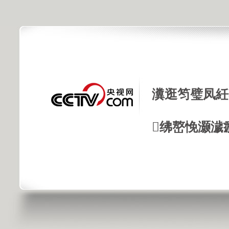
瀵逛笉璧凤紝
绋嶅悗灏濊