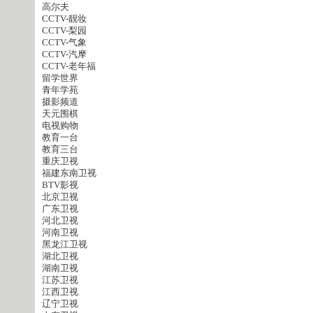
高尔夫
CCTV-靓妆
CCTV-梨园
CCTV-气象
CCTV-汽摩
CCTV-老年福
留学世界
青年学苑
摄影频道
天元围棋
电视购物
教育一台
教育三台
重庆卫视
福建东南卫视
BTV影视
北京卫视
广东卫视
河北卫视
河南卫视
黑龙江卫视
湖北卫视
湖南卫视
江苏卫视
江西卫视
辽宁卫视