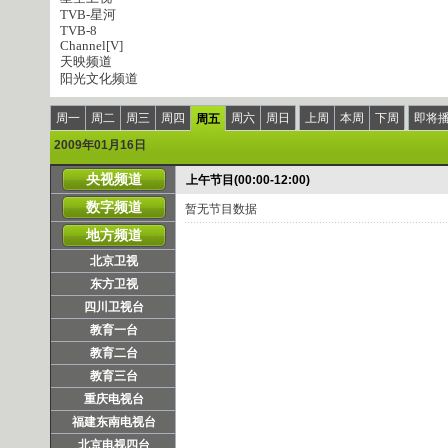
TVB-星河
TVB-8
Channel[V]
天映频道
阳光文化频道
周一
周二
周三
周四
周六
周日
上周
本周
下周
即将
周五
2009年01月16日
央视频道
上午节目(00:00-12:00)
数字频道
暂无节目数据
地方频道
北京卫视
东方卫视
四川卫视台
教育一台
教育二台
教育三台
重庆电视台
福建东南电视台
北京电视四台