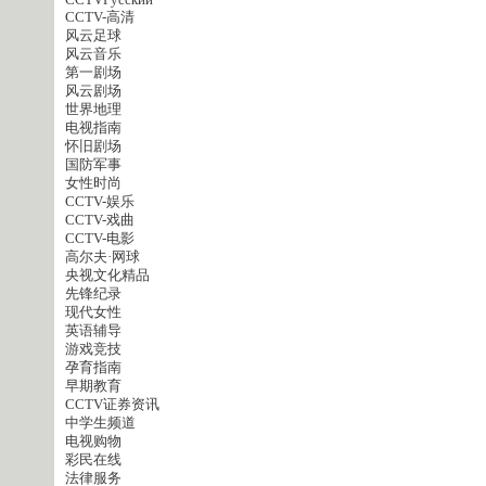
CCTVPусский
CCTV-高清
风云足球
风云音乐
第一剧场
风云剧场
世界地理
电视指南
怀旧剧场
国防军事
女性时尚
CCTV-娱乐
CCTV-戏曲
CCTV-电影
高尔夫·网球
央视文化精品
先锋纪录
现代女性
英语辅导
游戏竞技
孕育指南
早期教育
CCTV证券资讯
中学生频道
电视购物
彩民在线
法律服务