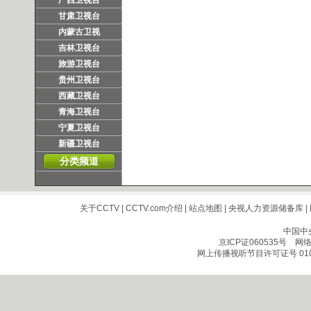
广西卫视台
甘肃卫视台
内蒙古卫视
吉林卫视台
旅游卫视台
贵州卫视台
西藏卫视台
青海卫视台
宁夏卫视台
新疆卫视台
分类频道
关于CCTV
|
CCTV.com介绍
|
站点地图
|
央视人力资源储备库
|
中国中
京ICP证060535号
网络文
网上传播视听节目许可证号 010