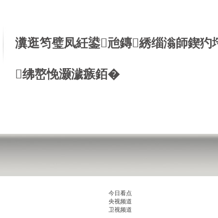
瀵逛笉璧凤紝鍙兘鏄綉缁滃師鍥犳
绋嶅悗灏濊瘯銆�
今日看点
央视频道
卫视频道