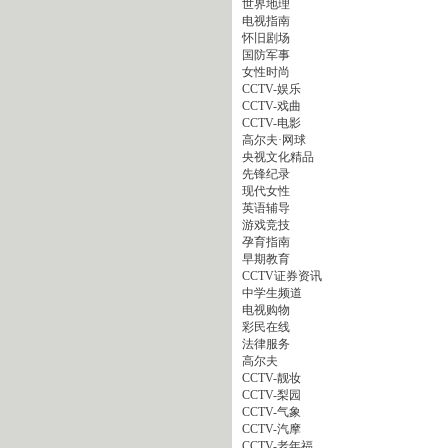
世界地理
电视指南
怀旧剧场
国防军事
女性时尚
CCTV-娱乐
CCTV-戏曲
CCTV-电影
高尔夫·网球
央视文化精品
先锋纪录
现代女性
英语辅导
游戏竞技
孕育指南
早期教育
CCTV证券资讯
中学生频道
电视购物
彩民在线
法律服务
高尔夫
CCTV-靓妆
CCTV-梨园
CCTV-气象
CCTV-汽摩
CCTV-老年福