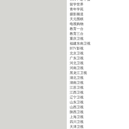
留学世界
青年学苑
摄影频道
天元围棋
电视购物
教育一台
教育三台
重庆卫视
福建东南卫视
BTV影视
北京卫视
广东卫视
河北卫视
河南卫视
黑龙江卫视
湖北卫视
湖南卫视
江苏卫视
江西卫视
辽宁卫视
山东卫视
山西卫视
陕西卫视
上海卫视
四川卫视
天津卫视