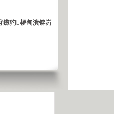
垨鏃犳椤甸潰锛岃