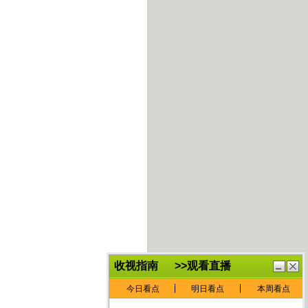
鏈
鍏
€灏
抽
忓
棴
寲