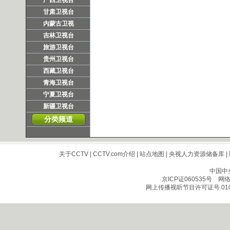
广西卫视台
甘肃卫视台
内蒙古卫视
吉林卫视台
旅游卫视台
贵州卫视台
西藏卫视台
青海卫视台
宁夏卫视台
新疆卫视台
分类频道
关于CCTV
|
CCTV.com介绍
|
站点地图
|
央视人力资源储备库
|
中国中
京ICP证060535号
网络文
网上传播视听节目许可证号 010