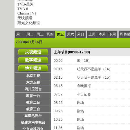
TVB-星河
TVB-8
Channel[V]
天映频道
阳光文化频道
周一
周二
周三
周四
周六
周日
上周
本周
下周
即将
周五
2009年01月16日
央视频道
上午节目(00:00-12:00)
数字频道
00:05
追（16）
地方频道
01:15
明天我不是羔羊（14）
北京卫视
02:15
明天我不是羔羊（15）
东方卫视
06:45
今晚播报
四川卫视台
07:37
今日证券
教育一台
教育二台
08:25
剧场
教育三台
09:25
剧场
重庆电视台
10:25
剧场
福建东南电视台
11:25
剧场
北京电视四台