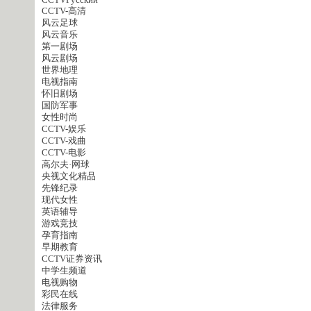
CCTVPусский
CCTV-高清
风云足球
风云音乐
第一剧场
风云剧场
世界地理
电视指南
怀旧剧场
国防军事
女性时尚
CCTV-娱乐
CCTV-戏曲
CCTV-电影
高尔夫·网球
央视文化精品
先锋纪录
现代女性
英语辅导
游戏竞技
孕育指南
早期教育
CCTV证券资讯
中学生频道
电视购物
彩民在线
法律服务