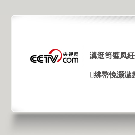
瀵逛笉璧凤紝
绋嶅悗灏濊