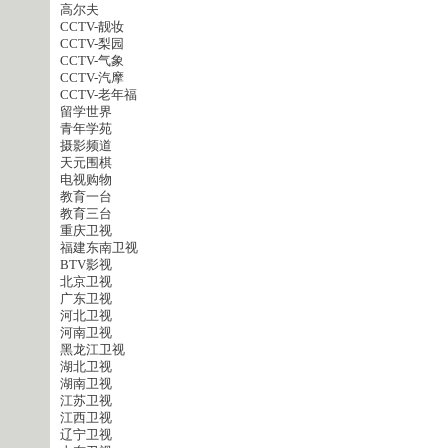
高尔夫
CCTV-靓妆
CCTV-梨园
CCTV-气象
CCTV-汽摩
CCTV-老年福
留学世界
青年学苑
摄影频道
天元围棋
电视购物
教育一台
教育三台
重庆卫视
福建东南卫视
BTV影视
北京卫视
广东卫视
河北卫视
河南卫视
黑龙江卫视
湖北卫视
湖南卫视
江苏卫视
江西卫视
辽宁卫视