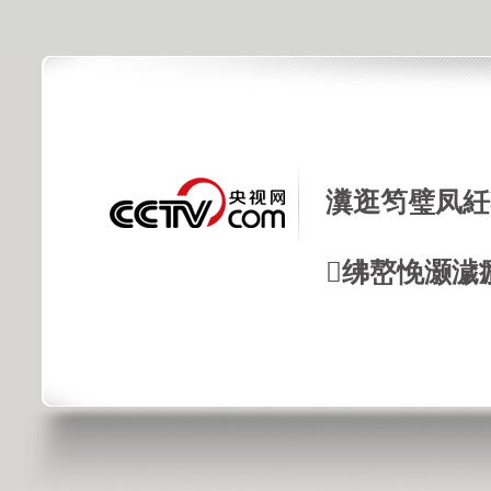
瀵逛笉璧凤紝
绋嶅悗灏濊