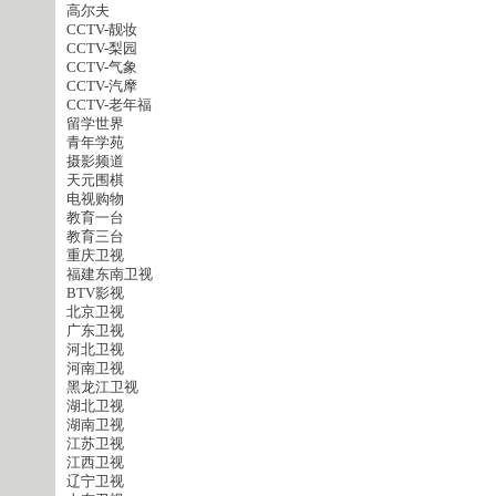
高尔夫
CCTV-靓妆
CCTV-梨园
CCTV-气象
CCTV-汽摩
CCTV-老年福
留学世界
青年学苑
摄影频道
天元围棋
电视购物
教育一台
教育三台
重庆卫视
福建东南卫视
BTV影视
北京卫视
广东卫视
河北卫视
河南卫视
黑龙江卫视
湖北卫视
湖南卫视
江苏卫视
江西卫视
辽宁卫视