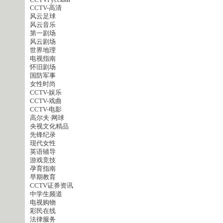
CCTVPусский
CCTV-高清
风云足球
风云音乐
第一剧场
风云剧场
世界地理
电视指南
怀旧剧场
国防军事
女性时尚
CCTV-娱乐
CCTV-戏曲
CCTV-电影
高尔夫·网球
央视文化精品
先锋纪录
现代女性
英语辅导
游戏竞技
孕育指南
早期教育
CCTV证券资讯
中学生频道
电视购物
彩民在线
法律服务