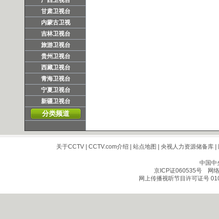
广西卫视台
甘肃卫视台
内蒙古卫视
吉林卫视台
旅游卫视台
贵州卫视台
西藏卫视台
青海卫视台
宁夏卫视台
新疆卫视台
分类频道
关于CCTV
|
CCTV.com介绍
|
站点地图
|
央视人力资源储备库
|
中国中
京ICP证060535号
网络文
网上传播视听节目许可证号 010