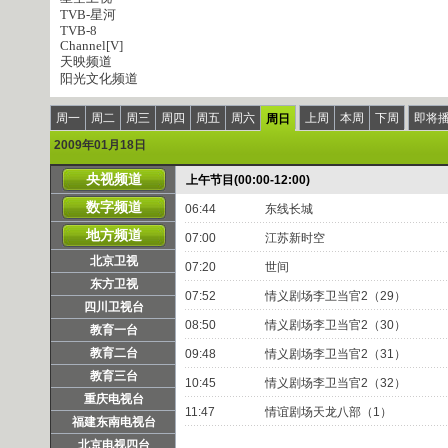
TVB-星河
TVB-8
Channel[V]
天映频道
阳光文化频道
周一
周二
周三
周四
周五
周六
上周
本周
下周
即将
周日
2009年01月18日
央视频道
上午节目(00:00-12:00)
数字频道
06:44
东线长城
地方频道
07:00
江苏新时空
北京卫视
07:20
世间
东方卫视
07:52
情义剧场李卫当官2（29）
四川卫视台
08:50
情义剧场李卫当官2（30）
教育一台
教育二台
09:48
情义剧场李卫当官2（31）
教育三台
10:45
情义剧场李卫当官2（32）
重庆电视台
11:47
情谊剧场天龙八部（1）
福建东南电视台
北京电视四台