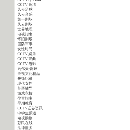
CCTVPусский
CCTV-高清
风云足球
风云音乐
第一剧场
风云剧场
世界地理
电视指南
怀旧剧场
国防军事
女性时尚
CCTV-娱乐
CCTV-戏曲
CCTV-电影
高尔夫·网球
央视文化精品
先锋纪录
现代女性
英语辅导
游戏竞技
孕育指南
早期教育
CCTV证券资讯
中学生频道
电视购物
彩民在线
法律服务