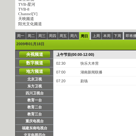
TVB-星河
TVB-8
Channel[V]
天映频道
阳光文化频道
周一
周二
周三
周四
周五
周六
上周
本周
下周
即将
周日
2009年01月18日
央视频道
上午节目(00:00-12:00)
数字频道
02:30
快乐大本营
地方频道
07:00
湖南新闻联播
北京卫视
07:20
剧场
东方卫视
四川卫视台
教育一台
教育二台
教育三台
重庆电视台
福建东南电视台
北京电视四台