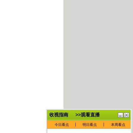
鏈
鍏
€灏
抽
忓
棴
寲