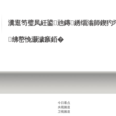
瀵逛笉璧凤紝鍙兘鏄綉缁滃師鍥犳
绋嶅悗灏濊瘯銆�
今日看点
央视频道
卫视频道