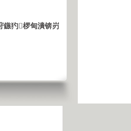
垨鏃犳椤甸潰锛岃