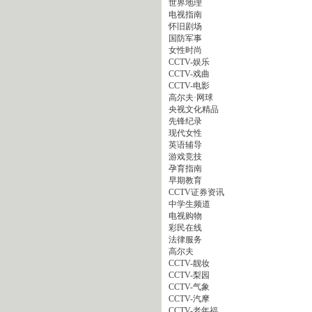
世界地理
电视指南
怀旧剧场
国防军事
女性时尚
CCTV-娱乐
CCTV-戏曲
CCTV-电影
高尔夫·网球
央视文化精品
先锋纪录
现代女性
英语辅导
游戏竞技
孕育指南
早期教育
CCTV证券资讯
中学生频道
电视购物
彩民在线
法律服务
高尔夫
CCTV-靓妆
CCTV-梨园
CCTV-气象
CCTV-汽摩
CCTV-老年福