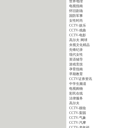
世界地理
电视指南
怀旧剧场
国防军事
女性时尚
CCTV-娱乐
CCTV-戏曲
CCTV-电影
高尔夫·网球
央视文化精品
先锋纪录
现代女性
英语辅导
游戏竞技
孕育指南
早期教育
CCTV证券资讯
中学生频道
电视购物
彩民在线
法律服务
高尔夫
CCTV-靓妆
CCTV-梨园
CCTV-气象
CCTV-汽摩
CCTV-老年福