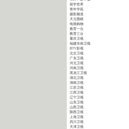
留学世界
青年学苑
摄影频道
天元围棋
电视购物
教育一台
教育三台
重庆卫视
福建东南卫视
BTV影视
北京卫视
广东卫视
河北卫视
河南卫视
黑龙江卫视
湖北卫视
湖南卫视
江苏卫视
江西卫视
辽宁卫视
山东卫视
山西卫视
陕西卫视
上海卫视
四川卫视
天津卫视