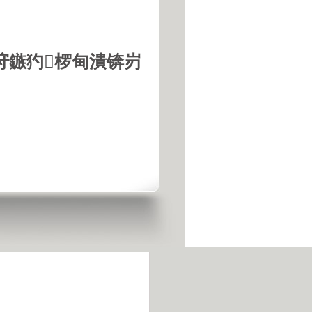
垨鏃犳椤甸潰锛岃