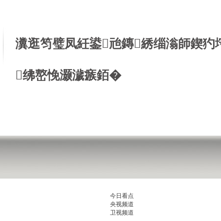
瀵逛笉璧凤紝鍙兘鏄綉缁滃師鍥犳
绋嶅悗灏濊瘯銆�
今日看点
央视频道
卫视频道