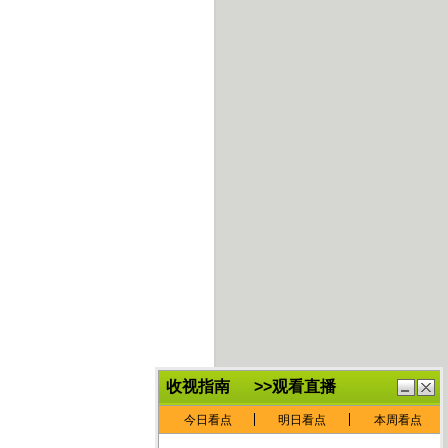
鏈
鍏
€灏
抽
忓
棴
寲