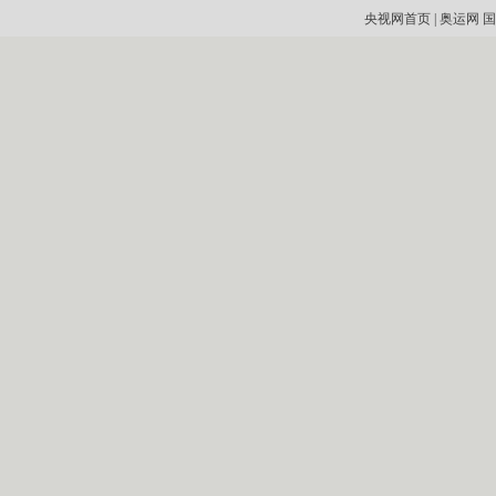
央视网首页
|
奥运网
国