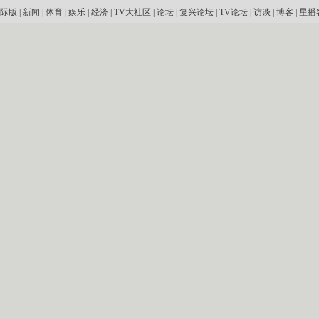
际版
|
新闻
|
体育
|
娱乐
|
经济
|
TV大社区
|
论坛
|
复兴论坛
|
TV论坛
|
访谈
|
博客
|
星播