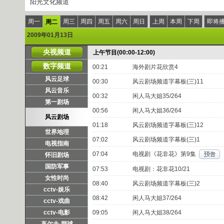
阳光文化频道
周一
周三
周四
周五
周六
周日
上周
本周
下周
即将
周二
2009年01月13日
央视频道
上午节目(00:00-12:00)
数字频道
00:21
海外剧片花欣赏4
风云足球
00:30
风云剧场频道字幕板(三)11
风云音乐
00:32
闲人马大姐35/264
第一剧场
00:56
闲人马大姐36/264
风云剧场
01:18
风云剧场频道字幕板(三)12
世界地理
07:02
风云剧场频道字幕板(三)1
电视指南
07:04
电视剧《花非花》第9集
怀旧剧场
国防军事
07:53
电视剧：花非花10/21
女性时尚
08:40
风云剧场频道字幕板(三)2
cctv-娱乐
08:42
闲人马大姐37/264
cctv-戏曲
cctv-电影
09:05
闲人马大姐38/264
高尔夫·网球