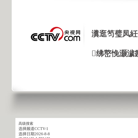
瀵逛笉璧凤紝
绋嶅悗灏濊
高级搜索
选择频道
CCTV-1
选择日期
2026-8-8