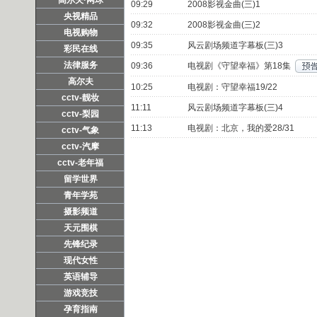
09:29
2008影视金曲(三)1
央视精品
09:32
2008影视金曲(三)2
电视购物
09:35
风云剧场频道字幕板(三)3
彩民在线
法律服务
09:36
电视剧《守望幸福》第18集
高尔夫
10:25
电视剧：守望幸福19/22
cctv-靓妆
11:11
风云剧场频道字幕板(三)4
cctv-梨园
11:13
电视剧：北京，我的爱28/31
cctv-气象
cctv-汽摩
cctv-老年福
留学世界
青年学苑
摄影频道
天元围棋
先锋纪录
现代女性
英语辅导
游戏竞技
孕育指南