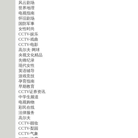
风云剧场
世界地理
电视指南
怀旧剧场
国防军事
女性时尚
CCTV-娱乐
CCTV-戏曲
CCTV-电影
高尔夫·网球
央视文化精品
先锋纪录
现代女性
英语辅导
游戏竞技
孕育指南
早期教育
CCTV证券资讯
中学生频道
电视购物
彩民在线
法律服务
高尔夫
CCTV-靓妆
CCTV-梨园
CCTV-气象