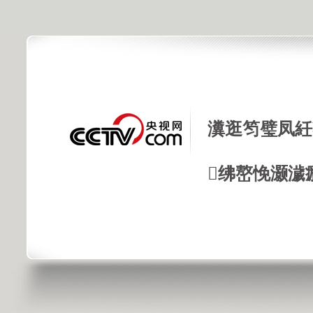
瀵逛笉璧凤紝
绋嶅悗灏濊