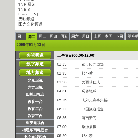
TVB-星河
TVB-8
Channel[V]
天映频道
阳光文化频道
周一
周三
周四
周五
周六
周日
上周
本周
下周
即将
周二
2009年01月13日
央视频道
上午节目(00:00-12:00)
数字频道
01:13
都市阳光剧场
地方频道
02:33
那小嘴
北京卫视
02:56
美丽俏佳人
东方卫视
04:31
玩转地球
四川卫视台
05:16
高尔夫赛事集锦
教育一台
教育二台
06:11
中国旅游报道
教育三台
06:36
海南新闻
重庆电视台
07:00
旅游晨报
福建东南电视台
08:20
那小嘴
北京电视四台