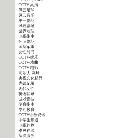
CCTVPусский
CCTV-高清
风云足球
风云音乐
第一剧场
风云剧场
世界地理
电视指南
怀旧剧场
国防军事
女性时尚
CCTV-娱乐
CCTV-戏曲
CCTV-电影
高尔夫·网球
央视文化精品
先锋纪录
现代女性
英语辅导
游戏竞技
孕育指南
早期教育
CCTV证券资讯
中学生频道
电视购物
彩民在线
法律服务