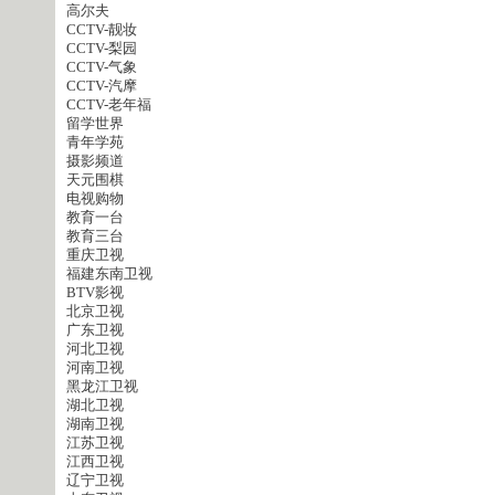
高尔夫
CCTV-靓妆
CCTV-梨园
CCTV-气象
CCTV-汽摩
CCTV-老年福
留学世界
青年学苑
摄影频道
天元围棋
电视购物
教育一台
教育三台
重庆卫视
福建东南卫视
BTV影视
北京卫视
广东卫视
河北卫视
河南卫视
黑龙江卫视
湖北卫视
湖南卫视
江苏卫视
江西卫视
辽宁卫视