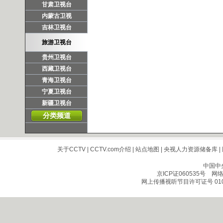
甘肃卫视台
内蒙古卫视
吉林卫视台
旅游卫视台
贵州卫视台
西藏卫视台
青海卫视台
宁夏卫视台
新疆卫视台
分类频道
关于CCTV
|
CCTV.com介绍
|
站点地图
|
央视人力资源储备库
|
中国中
京ICP证060535号
网络文
网上传播视听节目许可证号 010