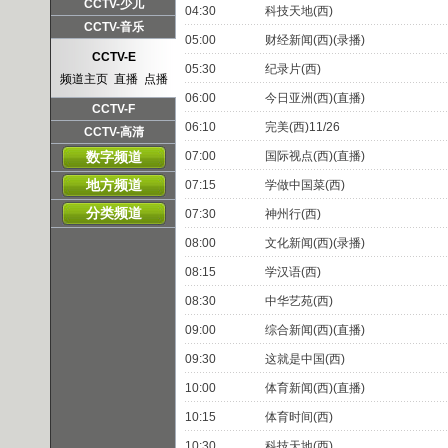
频道主页
直播
点播
CCTV-少儿
04:30
科技天地(西)
频道主页
直播
点播
CCTV-音乐
05:00
财经新闻(西)(录播)
频道主页
直播
点播
CCTV-E
05:30
纪录片(西)
频道主页
直播
点播
06:00
今日亚洲(西)(直播)
CCTV-F
06:10
完美(西)11/26
频道主页
直播
点播
CCTV-高清
频道主页
直播
点播
数字频道
07:00
国际视点(西)(直播)
地方频道
07:15
学做中国菜(西)
分类频道
07:30
神州行(西)
08:00
文化新闻(西)(录播)
08:15
学汉语(西)
08:30
中华艺苑(西)
09:00
综合新闻(西)(直播)
09:30
这就是中国(西)
10:00
体育新闻(西)(直播)
10:15
体育时间(西)
10:30
科技天地(西)