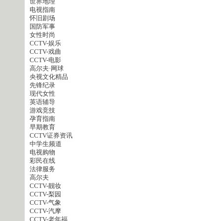
世界地理
电视指南
怀旧剧场
国防军事
女性时尚
CCTV-娱乐
CCTV-戏曲
CCTV-电影
高尔夫·网球
央视文化精品
先锋纪录
现代女性
英语辅导
游戏竞技
孕育指南
早期教育
CCTV证券资讯
中学生频道
电视购物
彩民在线
法律服务
高尔夫
CCTV-靓妆
CCTV-梨园
CCTV-气象
CCTV-汽摩
CCTV-老年福