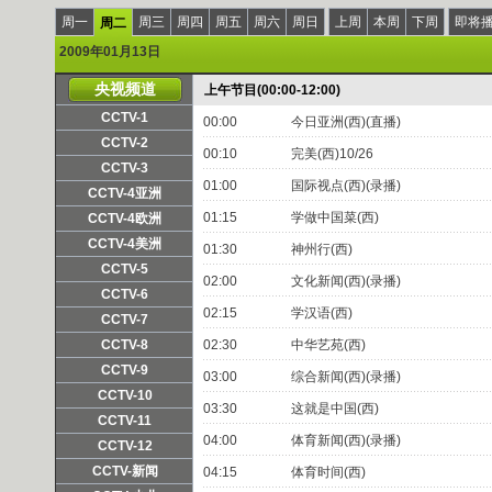
周一
周三
周四
周五
周六
周日
上周
本周
下周
即将
周二
2009年01月13日
央视频道
上午节目(00:00-12:00)
CCTV-1
00:00
今日亚洲(西)(直播)
频道主页
直播
点播
CCTV-2
00:10
完美(西)10/26
频道主页
直播
点播
CCTV-3
01:00
国际视点(西)(录播)
频道主页
直播
点播
CCTV-4亚洲
频道主页
直播
点播
01:15
学做中国菜(西)
CCTV-4欧洲
频道主页
直播
点播
CCTV-4美洲
01:30
神州行(西)
频道主页
直播
点播
CCTV-5
02:00
文化新闻(西)(录播)
频道主页
直播
点播
CCTV-6
02:15
学汉语(西)
频道主页
直播
点播
CCTV-7
频道主页
直播
点播
CCTV-8
02:30
中华艺苑(西)
频道主页
直播
点播
CCTV-9
03:00
综合新闻(西)(录播)
频道主页
直播
点播
CCTV-10
03:30
这就是中国(西)
频道主页
直播
点播
CCTV-11
04:00
体育新闻(西)(录播)
频道主页
直播
点播
CCTV-12
频道主页
直播
点播
CCTV-新闻
04:15
体育时间(西)