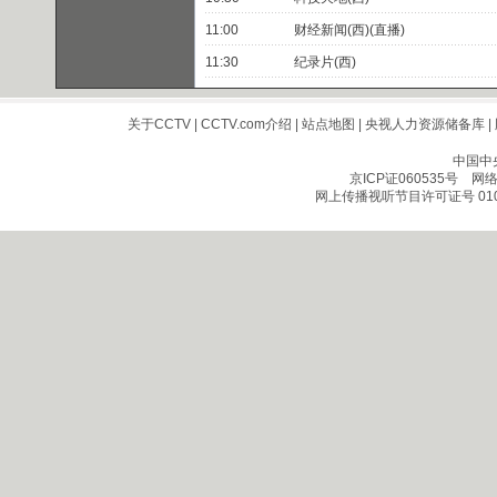
11:00
财经新闻(西)(直播)
11:30
纪录片(西)
关于CCTV
|
CCTV.com介绍
|
站点地图
|
央视人力资源储备库
|
中国中
京ICP证060535号
网络文
网上传播视听节目许可证号 010