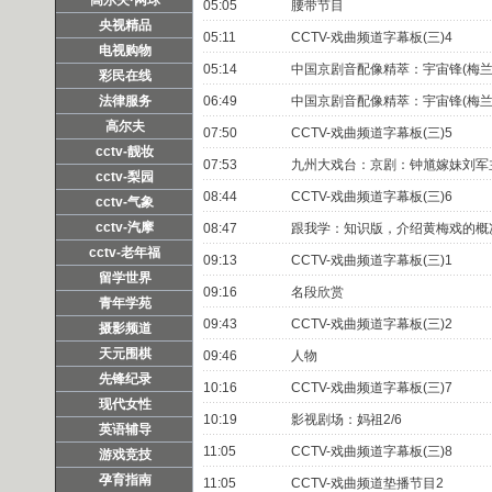
05:05
腰带节目
央视精品
05:11
CCTV-戏曲频道字幕板(三)4
电视购物
05:14
中国京剧音配像精萃：宇宙锋(梅兰芳
彩民在线
法律服务
06:49
中国京剧音配像精萃：宇宙锋(梅兰芳
高尔夫
07:50
CCTV-戏曲频道字幕板(三)5
cctv-靓妆
07:53
九州大戏台：京剧：钟馗嫁妹刘军
cctv-梨园
08:44
CCTV-戏曲频道字幕板(三)6
cctv-气象
cctv-汽摩
08:47
跟我学：知识版，介绍黄梅戏的概
cctv-老年福
09:13
CCTV-戏曲频道字幕板(三)1
留学世界
09:16
名段欣赏
青年学苑
09:43
CCTV-戏曲频道字幕板(三)2
摄影频道
天元围棋
09:46
人物
先锋纪录
10:16
CCTV-戏曲频道字幕板(三)7
现代女性
10:19
影视剧场：妈祖2/6
英语辅导
11:05
CCTV-戏曲频道字幕板(三)8
游戏竞技
孕育指南
11:05
CCTV-戏曲频道垫播节目2