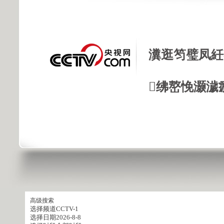
瀵逛笉璧凤紝
绋嶅悗灏濊
高级搜索
选择频道
CCTV-1
选择日期
2026-8-8