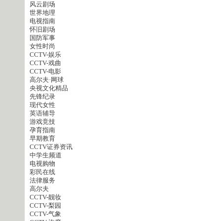
风云剧场
世界地理
电视指南
怀旧剧场
国防军事
女性时尚
CCTV-娱乐
CCTV-戏曲
CCTV-电影
高尔夫·网球
央视文化精品
先锋纪录
现代女性
英语辅导
游戏竞技
孕育指南
早期教育
CCTV证券资讯
中学生频道
电视购物
彩民在线
法律服务
高尔夫
CCTV-靓妆
CCTV-梨园
CCTV-气象