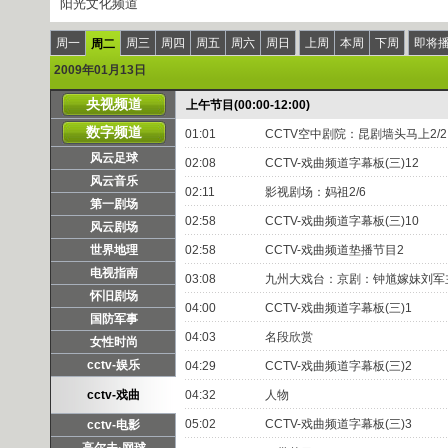
阳光文化频道
周一
周三
周四
周五
周六
周日
上周
本周
下周
即将
周二
2009年01月13日
央视频道
上午节目(00:00-12:00)
数字频道
01:01
CCTV空中剧院：昆剧墙头马上2/2
风云足球
02:08
CCTV-戏曲频道字幕板(三)12
风云音乐
02:11
影视剧场：妈祖2/6
第一剧场
02:58
CCTV-戏曲频道字幕板(三)10
风云剧场
世界地理
02:58
CCTV-戏曲频道垫播节目2
电视指南
03:08
九州大戏台：京剧：钟馗嫁妹刘军
怀旧剧场
04:00
CCTV-戏曲频道字幕板(三)1
国防军事
04:03
名段欣赏
女性时尚
cctv-娱乐
04:29
CCTV-戏曲频道字幕板(三)2
cctv-戏曲
04:32
人物
05:02
CCTV-戏曲频道字幕板(三)3
cctv-电影
高尔夫·网球