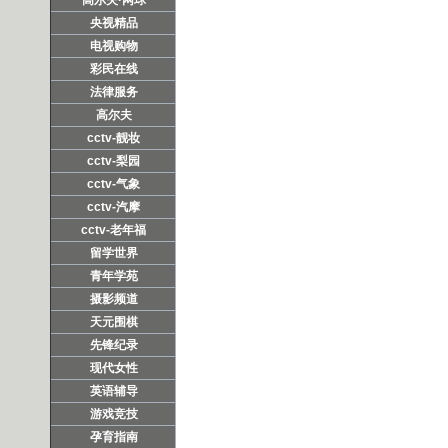
央视精品
电视购物
彩民在线
法律服务
高尔夫
cctv-靓妆
cctv-梨园
cctv-气象
cctv-汽摩
cctv-老年福
留学世界
青年学苑
摄影频道
天元围棋
先锋纪录
现代女性
英语辅导
游戏竞技
孕育指南