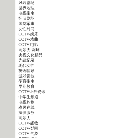
风云剧场
世界地理
电视指南
怀旧剧场
国防军事
女性时尚
CCTV-娱乐
CCTV-戏曲
CCTV-电影
高尔夫·网球
央视文化精品
先锋纪录
现代女性
英语辅导
游戏竞技
孕育指南
早期教育
CCTV证券资讯
中学生频道
电视购物
彩民在线
法律服务
高尔夫
CCTV-靓妆
CCTV-梨园
CCTV-气象