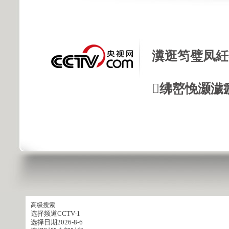
瀵逛笉璧凤紝
绋嶅悗灏濊
高级搜索
选择频道
CCTV-1
选择日期
2026-8-6