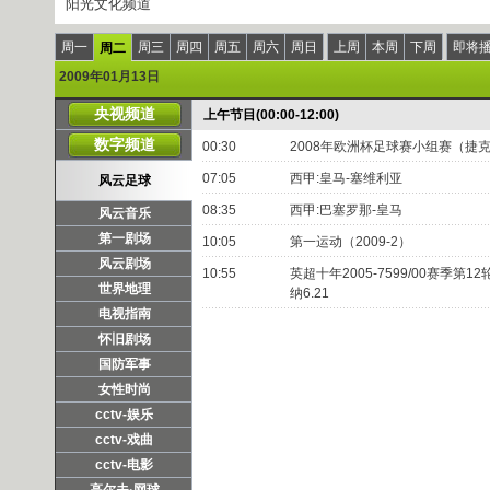
阳光文化频道
周一
周三
周四
周五
周六
周日
上周
本周
下周
即将
周二
2009年01月13日
央视频道
上午节目(00:00-12:00)
数字频道
00:30
2008年欧洲杯足球赛小组赛（捷
07:05
西甲:皇马-塞维利亚
风云足球
08:35
西甲:巴塞罗那-皇马
风云音乐
第一剧场
10:05
第一运动（2009-2）
风云剧场
10:55
英超十年2005-7599/00赛季第1
世界地理
纳6.21
电视指南
怀旧剧场
国防军事
女性时尚
cctv-娱乐
cctv-戏曲
cctv-电影
高尔夫·网球