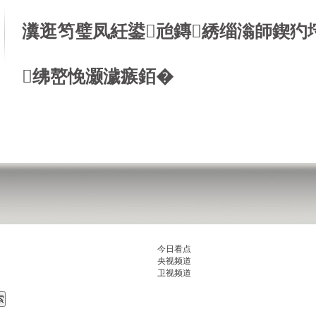
瀵逛笉璧凤紝鍙兘鏄綉缁滃師鍥犳
绋嶅悗灏濊瘯銆�
今日看点
央视频道
卫视频道