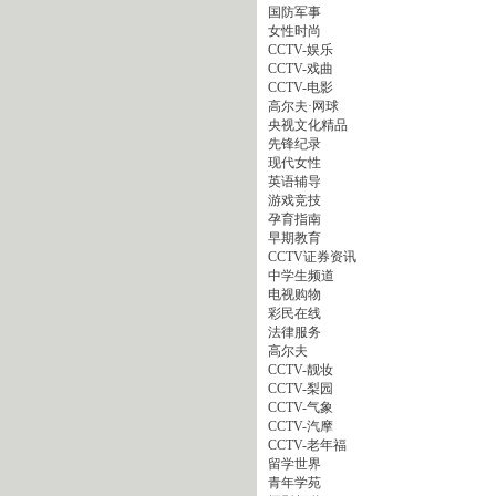
国防军事
女性时尚
CCTV-娱乐
CCTV-戏曲
CCTV-电影
高尔夫·网球
央视文化精品
先锋纪录
现代女性
英语辅导
游戏竞技
孕育指南
早期教育
CCTV证券资讯
中学生频道
电视购物
彩民在线
法律服务
高尔夫
CCTV-靓妆
CCTV-梨园
CCTV-气象
CCTV-汽摩
CCTV-老年福
留学世界
青年学苑