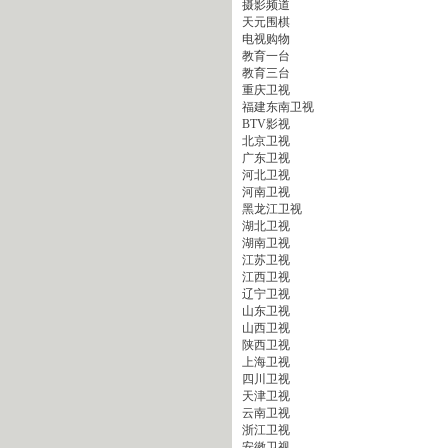
摄影频道
天元围棋
电视购物
教育一台
教育三台
重庆卫视
福建东南卫视
BTV影视
北京卫视
广东卫视
河北卫视
河南卫视
黑龙江卫视
湖北卫视
湖南卫视
江苏卫视
江西卫视
辽宁卫视
山东卫视
山西卫视
陕西卫视
上海卫视
四川卫视
天津卫视
云南卫视
浙江卫视
安徽卫视