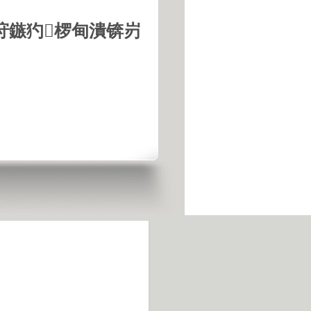
垨鏃犳椤甸潰锛岃