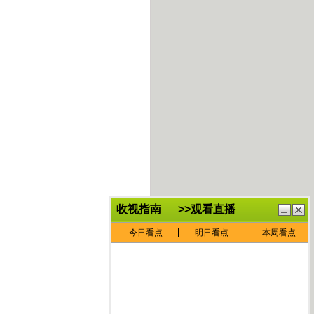
鏈
鍏
€灏
抽
忓
棴
寲