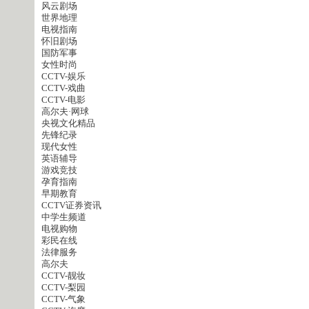
风云剧场
世界地理
电视指南
怀旧剧场
国防军事
女性时尚
CCTV-娱乐
CCTV-戏曲
CCTV-电影
高尔夫·网球
央视文化精品
先锋纪录
现代女性
英语辅导
游戏竞技
孕育指南
早期教育
CCTV证券资讯
中学生频道
电视购物
彩民在线
法律服务
高尔夫
CCTV-靓妆
CCTV-梨园
CCTV-气象