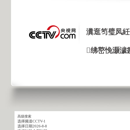
瀵逛笉璧凤紝
绋嶅悗灏濊
高级搜索
选择频道
CCTV-1
选择日期
2026-8-8