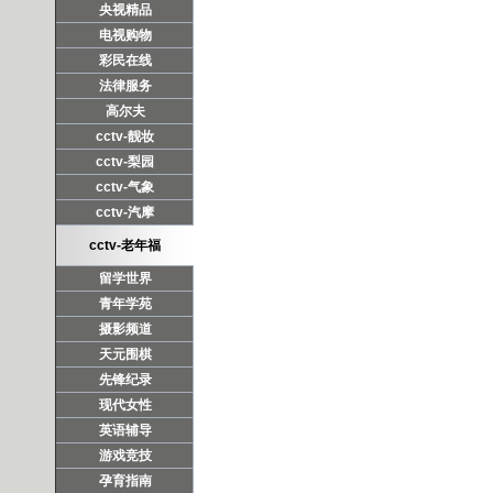
央视精品
电视购物
彩民在线
法律服务
高尔夫
cctv-靓妆
cctv-梨园
cctv-气象
cctv-汽摩
cctv-老年福
留学世界
青年学苑
摄影频道
天元围棋
先锋纪录
现代女性
英语辅导
游戏竞技
孕育指南