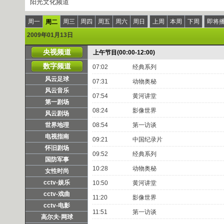
阳光文化频道
周一
周三
周四
周五
周六
周日
上周
本周
下周
即将
周二
2009年01月13日
央视频道
上午节目(00:00-12:00)
数字频道
07:02
经典系列
风云足球
07:31
动物奥秘
风云音乐
07:54
黄河讲堂
第一剧场
08:24
影像世界
风云剧场
世界地理
08:54
第一访谈
电视指南
09:21
中国纪录片
怀旧剧场
09:52
经典系列
国防军事
10:28
动物奥秘
女性时尚
cctv-娱乐
10:50
黄河讲堂
cctv-戏曲
11:20
影像世界
cctv-电影
11:51
第一访谈
高尔夫·网球