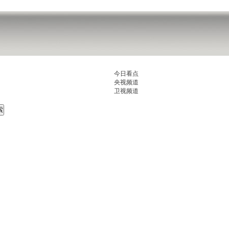
今日看点
央视频道
卫视频道