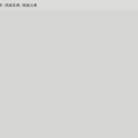
客
|
视频直播
|
视频点播