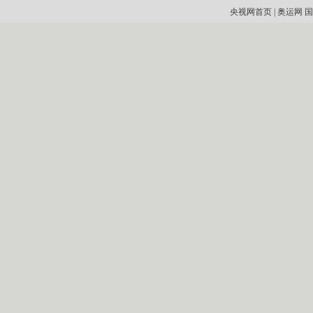
央视网首页
|
奥运网
国