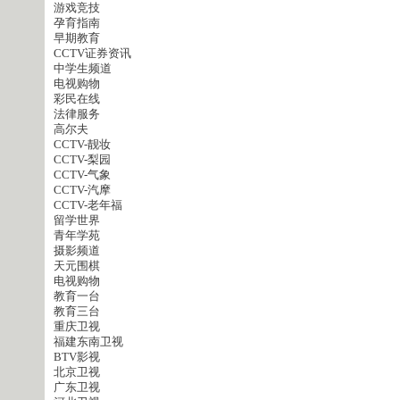
游戏竞技
孕育指南
早期教育
CCTV证券资讯
中学生频道
电视购物
彩民在线
法律服务
高尔夫
CCTV-靓妆
CCTV-梨园
CCTV-气象
CCTV-汽摩
CCTV-老年福
留学世界
青年学苑
摄影频道
天元围棋
电视购物
教育一台
教育三台
重庆卫视
福建东南卫视
BTV影视
北京卫视
广东卫视