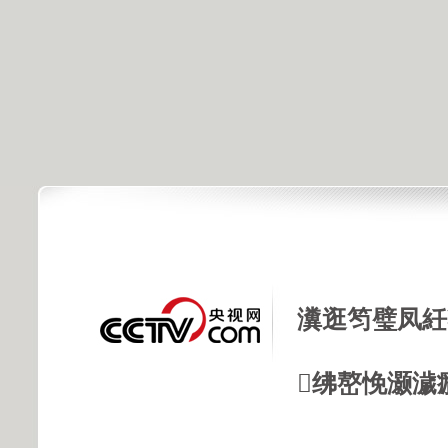
瀵逛笉璧凤紝
绋嶅悗灏濊