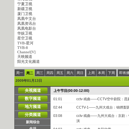
宁夏卫视
新疆卫视
厦门卫视
凤凰中文台
凤凰资讯台
凤凰电影台
华娱卫视
星空卫视
TVB-星河
TVB-8
Channel[V]
天映频道
阳光文化频道
周一
周三
周四
周五
周六
周日
上周
本周
下周
即将
周二
2009年01月13日
央视频道
上午节目(00:00-12:00)
数字频道
01:01
cctv-戏曲——CCTV空中剧院：昆
地方频道
02:44
CCTV-1——九州大戏台：锦绣梨
分类频道
03:08
cctv-戏曲——九州大戏台：京剧
演
新闻综合
生活