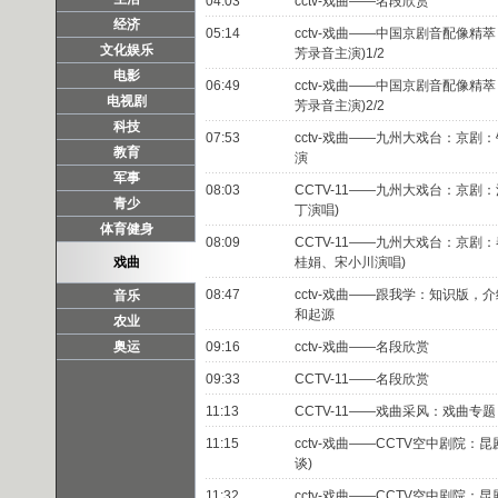
04:03
cctv-戏曲——名段欣赏
经济
05:14
cctv-戏曲——中国京剧音配像精
文化娱乐
芳录音主演)1/2
电影
06:49
cctv-戏曲——中国京剧音配像精
电视剧
芳录音主演)2/2
科技
07:53
cctv-戏曲——九州大戏台：京剧
教育
演
军事
08:03
CCTV-11——九州大戏台：京剧
青少
丁演唱)
体育健身
08:09
CCTV-11——九州大戏台：京剧
戏曲
桂娟、宋小川演唱)
08:47
cctv-戏曲——跟我学：知识版，
音乐
和起源
农业
奥运
09:16
cctv-戏曲——名段欣赏
09:33
CCTV-11——名段欣赏
11:13
CCTV-11——戏曲采风：戏曲专题
11:15
cctv-戏曲——CCTV空中剧院：
谈)
11:32
cctv-戏曲——CCTV空中剧院：昆