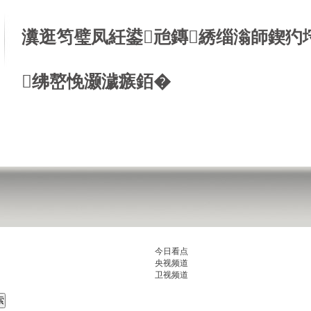
瀵逛笉璧凤紝鍙兘鏄綉缁滃師鍥犳
绋嶅悗灏濊瘯銆�
今日看点
央视频道
卫视频道