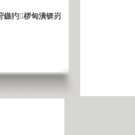
垨鏃犳椤甸潰锛岃