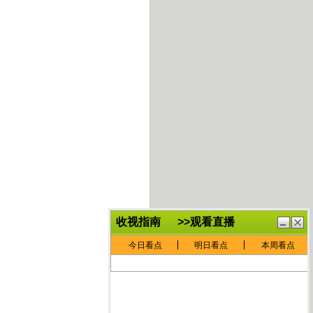
鏈
鍏
€灏
抽
忓
棴
寲