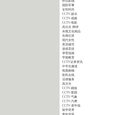
怀旧剧场
国防军事
女性时尚
CCTV-娱乐
CCTV-戏曲
CCTV-电影
高尔夫·网球
央视文化精品
先锋纪录
现代女性
英语辅导
游戏竞技
孕育指南
早期教育
CCTV证券资讯
中学生频道
电视购物
彩民在线
法律服务
高尔夫
CCTV-靓妆
CCTV-梨园
CCTV-气象
CCTV-汽摩
CCTV-老年福
留学世界
青年学苑