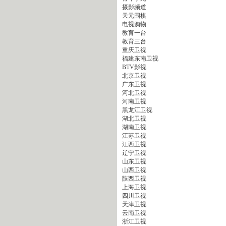
摄影频道
天元围棋
电视购物
教育一台
教育三台
重庆卫视
福建东南卫视
BTV影视
北京卫视
广东卫视
河北卫视
河南卫视
黑龙江卫视
湖北卫视
湖南卫视
江苏卫视
江西卫视
辽宁卫视
山东卫视
山西卫视
陕西卫视
上海卫视
四川卫视
天津卫视
云南卫视
浙江卫视