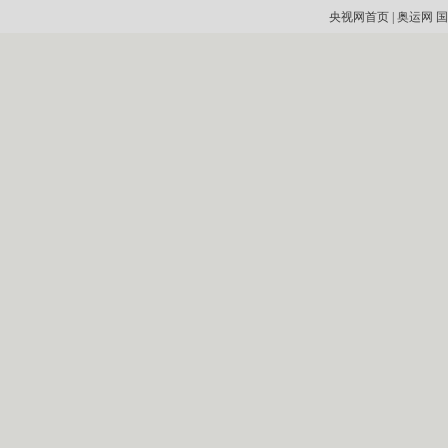
央视网首页
|
奥运网
国