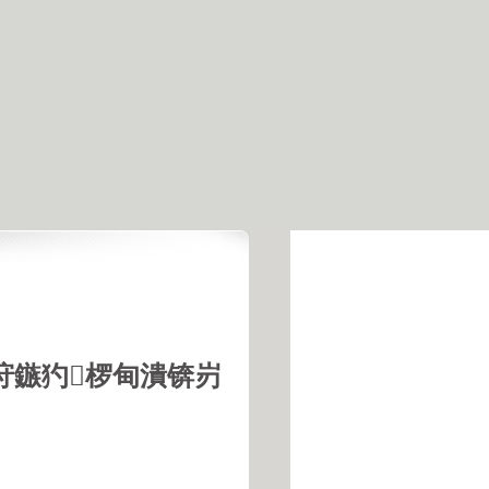
垨鏃犳椤甸潰锛岃