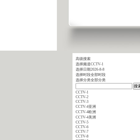
高级搜索
选择频道
CCTV-1
选择日期
2026-8-8
选择时段
全部时段
选择分类
全部分类
CCTV-1
CCTV-2
CCTV-3
CCTV-4亚洲
CCTV-4欧洲
CCTV-4美洲
CCTV-5
CCTV-6
CCTV-7
CCTV-8