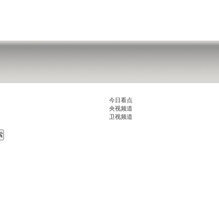
今日看点
央视频道
卫视频道