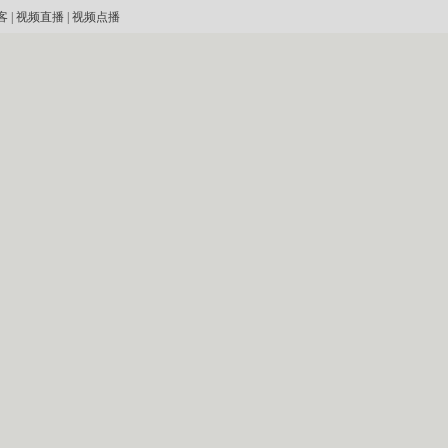
客
|
视频直播
|
视频点播