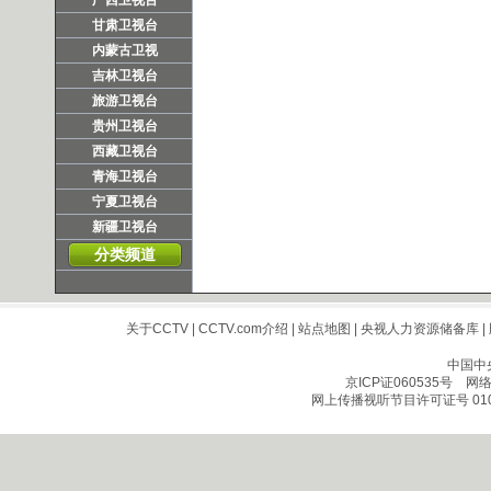
广西卫视台
甘肃卫视台
内蒙古卫视
吉林卫视台
旅游卫视台
贵州卫视台
西藏卫视台
青海卫视台
宁夏卫视台
新疆卫视台
分类频道
关于CCTV
|
CCTV.com介绍
|
站点地图
|
央视人力资源储备库
|
中国中
京ICP证060535号
网络文
网上传播视听节目许可证号 010