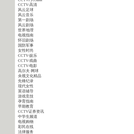
CCTVPусский
CCTV-高清
风云足球
风云音乐
第一剧场
风云剧场
世界地理
电视指南
怀旧剧场
国防军事
女性时尚
CCTV-娱乐
CCTV-戏曲
CCTV-电影
高尔夫·网球
央视文化精品
先锋纪录
现代女性
英语辅导
游戏竞技
孕育指南
早期教育
CCTV证券资讯
中学生频道
电视购物
彩民在线
法律服务