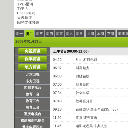
TVB-星河
TVB-8
Channel[V]
天映频道
阳光文化频道
周一
周三
周四
周五
周六
周日
上周
本周
下周
即将
周二
2009年01月13日
央视频道
上午节目(00:00-12:00)
数字频道
04:22
8mm栏目电影
地方频道
06:07
财富魅力
北京卫视
06:38
财经在线
东方卫视
07:00
朝看新闻
四川卫视台
07:34
社会纵横
教育一台
教育二台
07:48
胜券百分百
教育三台
09:13
百姓剧场:越王勾践(35、36)
重庆电视台
11:20
直播:证券直击
福建东南电视台
11:45
电影龙卷风:非典人生
北京电视四台