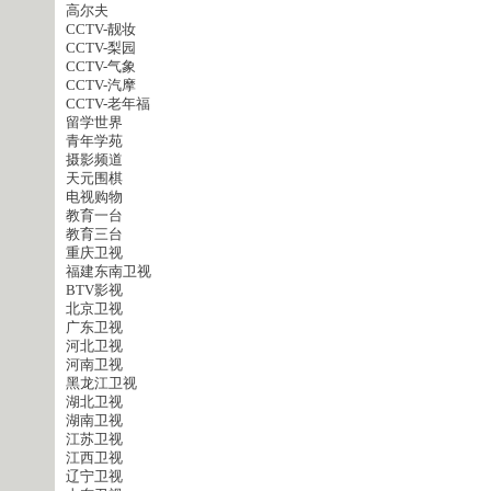
高尔夫
CCTV-靓妆
CCTV-梨园
CCTV-气象
CCTV-汽摩
CCTV-老年福
留学世界
青年学苑
摄影频道
天元围棋
电视购物
教育一台
教育三台
重庆卫视
福建东南卫视
BTV影视
北京卫视
广东卫视
河北卫视
河南卫视
黑龙江卫视
湖北卫视
湖南卫视
江苏卫视
江西卫视
辽宁卫视