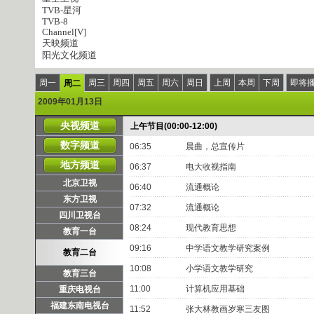
TVB-星河
TVB-8
Channel[V]
天映频道
阳光文化频道
周一
周三
周四
周五
周六
周日
上周
本周
下周
即将
周二
2009年01月13日
央视频道
上午节目(00:00-12:00)
数字频道
06:35
晨曲，总宣传片
地方频道
06:37
电大收视指南
北京卫视
06:40
流通概论
东方卫视
07:32
流通概论
四川卫视台
08:24
现代教育思想
教育一台
09:16
中学语文教学研究案例
教育二台
10:08
小学语文教学研究
教育三台
11:00
计算机应用基础
重庆电视台
福建东南电视台
11:52
张大林教画岁寒三友图