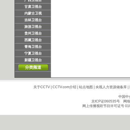
广西卫视台
甘肃卫视台
内蒙古卫视
吉林卫视台
旅游卫视台
贵州卫视台
西藏卫视台
青海卫视台
宁夏卫视台
新疆卫视台
分类频道
关于CCTV
|
CCTV.com介绍
|
站点地图
|
央视人力资源储备库
|
中国中
京ICP证060535号
网络文
网上传播视听节目许可证号 010