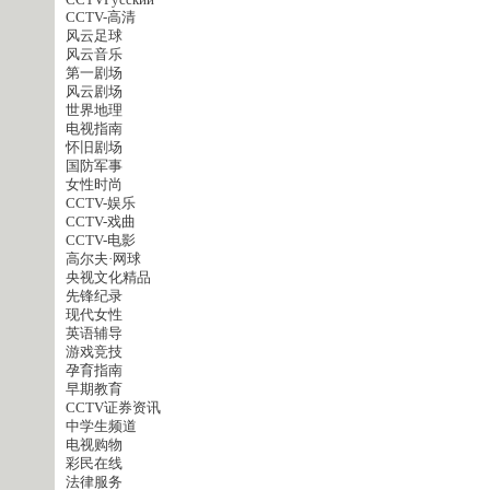
CCTVPусский
CCTV-高清
风云足球
风云音乐
第一剧场
风云剧场
世界地理
电视指南
怀旧剧场
国防军事
女性时尚
CCTV-娱乐
CCTV-戏曲
CCTV-电影
高尔夫·网球
央视文化精品
先锋纪录
现代女性
英语辅导
游戏竞技
孕育指南
早期教育
CCTV证券资讯
中学生频道
电视购物
彩民在线
法律服务