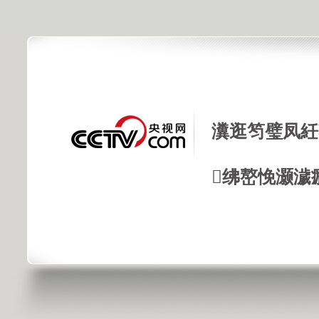
瀵逛笉璧凤紝
绋嶅悗灏濊