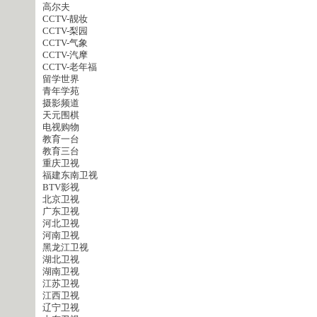
高尔夫
CCTV-靓妆
CCTV-梨园
CCTV-气象
CCTV-汽摩
CCTV-老年福
留学世界
青年学苑
摄影频道
天元围棋
电视购物
教育一台
教育三台
重庆卫视
福建东南卫视
BTV影视
北京卫视
广东卫视
河北卫视
河南卫视
黑龙江卫视
湖北卫视
湖南卫视
江苏卫视
江西卫视
辽宁卫视