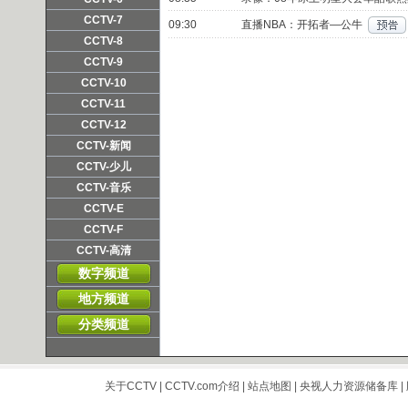
频道主页
直播
点播
CCTV-7
09:30
直播NBA：开拓者—公牛
频道主页
直播
点播
CCTV-8
频道主页
直播
点播
CCTV-9
频道主页
直播
点播
CCTV-10
频道主页
直播
点播
CCTV-11
频道主页
直播
点播
CCTV-12
频道主页
直播
点播
CCTV-新闻
频道主页
直播
点播
CCTV-少儿
频道主页
直播
点播
CCTV-音乐
频道主页
直播
点播
CCTV-E
频道主页
直播
点播
CCTV-F
频道主页
直播
点播
CCTV-高清
频道主页
直播
点播
数字频道
地方频道
分类频道
关于CCTV
|
CCTV.com介绍
|
站点地图
|
央视人力资源储备库
|