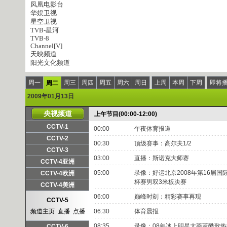
凤凰电影台
华娱卫视
星空卫视
TVB-星河
TVB-8
Channel[V]
天映频道
阳光文化频道
周一
周三
周四
周五
周六
周日
上周
本周
下周
即将
周二
2009年01月13日
央视频道
上午节目(00:00-12:00)
CCTV-1
00:00
午夜体育报道
频道主页
直播
点播
CCTV-2
00:30
顶级赛事：高尔夫1/2
频道主页
直播
点播
CCTV-3
03:00
直播：斯诺克大师赛
频道主页
直播
点播
CCTV-4亚洲
频道主页
直播
点播
05:00
录像：好运北京2008年第16届国
CCTV-4欧洲
杯赛男双3米板决赛
频道主页
直播
点播
CCTV-4美洲
频道主页
直播
点播
06:00
巅峰时刻：精彩赛事再现
CCTV-5
频道主页
直播
点播
06:30
体育晨报
08:35
录像：08年冰上明星大荟萃酷歌
CCTV-6