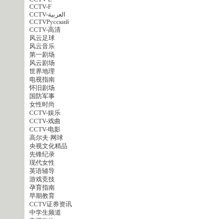
CCTV-F
CCTV-العربية
CCTVPусский
CCTV-高清
风云足球
风云音乐
第一剧场
风云剧场
世界地理
电视指南
怀旧剧场
国防军事
女性时尚
CCTV-娱乐
CCTV-戏曲
CCTV-电影
高尔夫·网球
央视文化精品
先锋纪录
现代女性
英语辅导
游戏竞技
孕育指南
早期教育
CCTV证券资讯
中学生频道