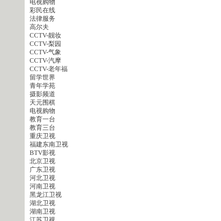
电视购物
彩民在线
法律服务
高尔夫
CCTV-靓妆
CCTV-梨园
CCTV-气象
CCTV-汽摩
CCTV-老年福
留学世界
青年学苑
摄影频道
天元围棋
电视购物
教育一台
教育三台
重庆卫视
福建东南卫视
BTV影视
北京卫视
广东卫视
河北卫视
河南卫视
黑龙江卫视
湖北卫视
湖南卫视
江苏卫视