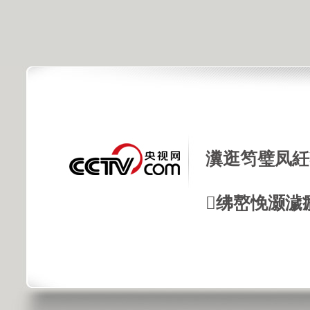
瀵逛笉璧凤紝
绋嶅悗灏濊