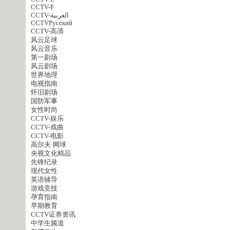
CCTV-F
CCTV-العربية
CCTVPусский
CCTV-高清
风云足球
风云音乐
第一剧场
风云剧场
世界地理
电视指南
怀旧剧场
国防军事
女性时尚
CCTV-娱乐
CCTV-戏曲
CCTV-电影
高尔夫·网球
央视文化精品
先锋纪录
现代女性
英语辅导
游戏竞技
孕育指南
早期教育
CCTV证券资讯
中学生频道