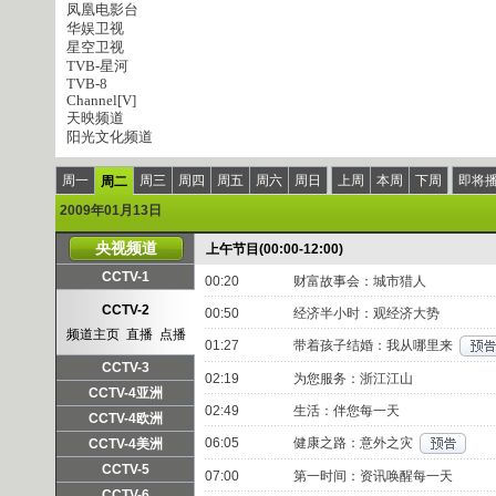
凤凰电影台
华娱卫视
星空卫视
TVB-星河
TVB-8
Channel[V]
天映频道
阳光文化频道
周一
周三
周四
周五
周六
周日
上周
本周
下周
即将
周二
2009年01月13日
央视频道
上午节目(00:00-12:00)
CCTV-1
00:20
财富故事会：城市猎人
频道主页
直播
点播
CCTV-2
00:50
经济半小时：观经济大势
频道主页
直播
点播
01:27
带着孩子结婚：我从哪里来
CCTV-3
02:19
为您服务：浙江江山
频道主页
直播
点播
CCTV-4亚洲
02:49
生活：伴您每一天
频道主页
直播
点播
CCTV-4欧洲
频道主页
直播
点播
06:05
健康之路：意外之灾
CCTV-4美洲
频道主页
直播
点播
CCTV-5
07:00
第一时间：资讯唤醒每一天
频道主页
直播
点播
CCTV-6