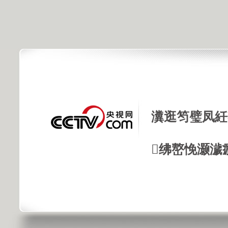
瀵逛笉璧凤紝
绋嶅悗灏濊