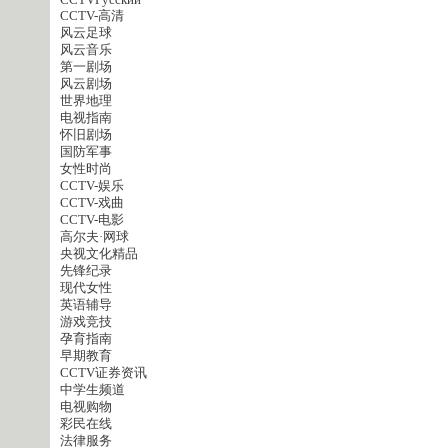
CCTVPусский
CCTV-高清
风云足球
风云音乐
第一剧场
风云剧场
世界地理
电视指南
怀旧剧场
国防军事
女性时尚
CCTV-娱乐
CCTV-戏曲
CCTV-电影
高尔夫·网球
央视文化精品
先锋纪录
现代女性
英语辅导
游戏竞技
孕育指南
早期教育
CCTV证券资讯
中学生频道
电视购物
彩民在线
法律服务