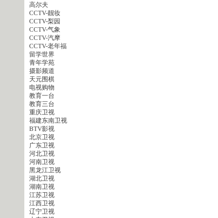
高尔夫
CCTV-靓妆
CCTV-梨园
CCTV-气象
CCTV-汽摩
CCTV-老年福
留学世界
青年学苑
摄影频道
天元围棋
电视购物
教育一台
教育三台
重庆卫视
福建东南卫视
BTV影视
北京卫视
广东卫视
河北卫视
河南卫视
黑龙江卫视
湖北卫视
湖南卫视
江苏卫视
江西卫视
辽宁卫视