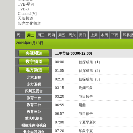
TVB-星河
TVB-8
Channel[V]
天映频道
阳光文化频道
周一
周三
周四
周五
周六
周日
上周
本周
下周
即将
周二
2009年01月13日
央视频道
上午节目(00:00-12:00)
数字频道
00:00
侦探成旭（1）
地方频道
01:05
侦探成旭（2）
北京卫视
02:10
侦探成旭（3）
东方卫视
03:15
晚间气象
四川卫视台
03:20
节目预告
教育一台
教育二台
06:55
晨曲
教育三台
06:57
节目预告
重庆电视台
07:00
宁夏早新闻
福建东南电视台
07:20
印象宁夏
北京电视四台