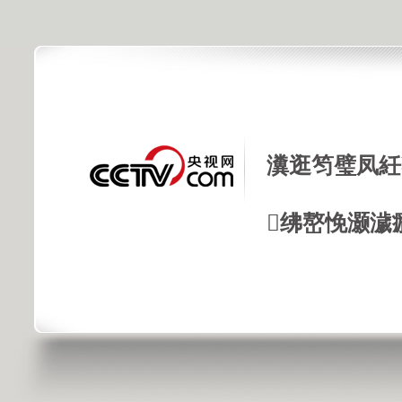
瀵逛笉璧凤紝
绋嶅悗灏濊