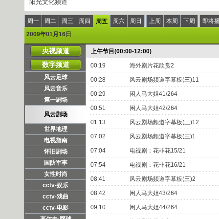
阳光文化频道
周一
周二
周三
周四
周六
周日
上周
本周
下周
即将
周五
2009年01月16日
央视频道
上午节目(00:00-12:00)
数字频道
00:19
海外剧片花欣赏2
风云足球
00:28
风云剧场频道字幕板(三)11
风云音乐
00:29
闲人马大姐41/264
第一剧场
00:51
闲人马大姐42/264
风云剧场
01:13
风云剧场频道字幕板(三)12
世界地理
07:02
风云剧场频道字幕板(三)1
电视指南
07:04
电视剧：花非花15/21
怀旧剧场
国防军事
07:54
电视剧：花非花16/21
女性时尚
08:41
风云剧场频道字幕板(三)2
cctv-娱乐
08:42
闲人马大姐43/264
cctv-戏曲
09:10
闲人马大姐44/264
cctv-电影
高尔夫·网球