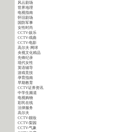
风云剧场
世界地理
电视指南
怀旧剧场
国防军事
女性时尚
CCTV-娱乐
CCTV-戏曲
CCTV-电影
高尔夫·网球
央视文化精品
先锋纪录
现代女性
英语辅导
游戏竞技
孕育指南
早期教育
CCTV证券资讯
中学生频道
电视购物
彩民在线
法律服务
高尔夫
CCTV-靓妆
CCTV-梨园
CCTV-气象