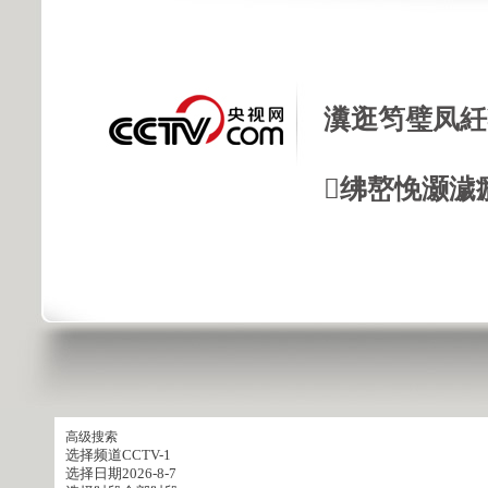
瀵逛笉璧凤紝
绋嶅悗灏濊
高级搜索
选择频道
CCTV-1
选择日期
2026-8-7