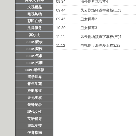
09:34
海外剧片花欣赏4
央视精品
09:44
风云剧场频道字幕板(三)3
电视购物
09:45
丑女贝蒂2
彩民在线
法律服务
10:30
丑女贝蒂3
高尔夫
11:11
风云剧场频道字幕板(三)4
cctv-靓妆
11:12
电视剧：海豚爱上猫3/22
cctv-梨园
cctv-气象
cctv-汽摩
cctv-老年福
留学世界
青年学苑
摄影频道
天元围棋
先锋纪录
现代女性
英语辅导
游戏竞技
孕育指南