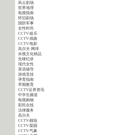
风云剧场
世界地理
电视指南
怀旧剧场
国防军事
女性时尚
CCTV-娱乐
CCTV-戏曲
CCTV-电影
高尔夫·网球
央视文化精品
先锋纪录
现代女性
英语辅导
游戏竞技
孕育指南
早期教育
CCTV证券资讯
中学生频道
电视购物
彩民在线
法律服务
高尔夫
CCTV-靓妆
CCTV-梨园
CCTV-气象