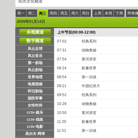
阳光文化频道
周一
周二
周四
周五
周六
周日
上周
本周
下周
即将
周三
2009年01月14日
央视频道
上午节目(00:00-12:00)
数字频道
07:02
经典系列
风云足球
07:31
动物奥秘
风云音乐
07:54
黄河讲堂
第一剧场
08:24
影像世界
风云剧场
世界地理
08:54
第一访谈
电视指南
09:21
中国纪录片
怀旧剧场
09:52
经典系列
国防军事
10:28
动物奥秘
女性时尚
cctv-娱乐
10:50
黄河讲堂
cctv-戏曲
11:20
影像世界
cctv-电影
11:51
第一访谈
高尔夫·网球