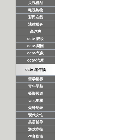
央视精品
电视购物
彩民在线
法律服务
高尔夫
cctv-靓妆
cctv-梨园
cctv-气象
cctv-汽摩
cctv-老年福
留学世界
青年学苑
摄影频道
天元围棋
先锋纪录
现代女性
英语辅导
游戏竞技
孕育指南