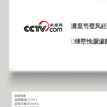
瀵逛笉璧凤紝
绋嶅悗灏濊
高级搜索
选择频道
CCTV-1
选择日期
2026-8-6