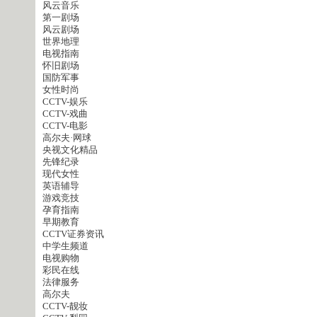
风云音乐
第一剧场
风云剧场
世界地理
电视指南
怀旧剧场
国防军事
女性时尚
CCTV-娱乐
CCTV-戏曲
CCTV-电影
高尔夫·网球
央视文化精品
先锋纪录
现代女性
英语辅导
游戏竞技
孕育指南
早期教育
CCTV证券资讯
中学生频道
电视购物
彩民在线
法律服务
高尔夫
CCTV-靓妆