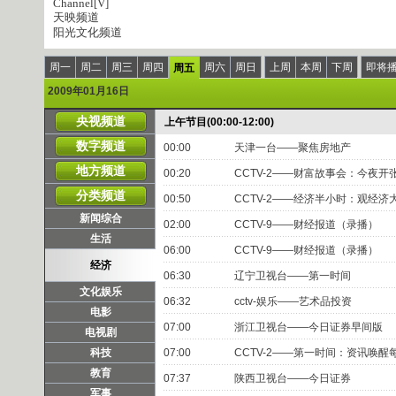
Channel[V]
天映频道
阳光文化频道
周一
周二
周三
周四
周六
周日
上周
本周
下周
即将
周五
2009年01月16日
央视频道
上午节目(00:00-12:00)
数字频道
00:00
天津一台——聚焦房地产
地方频道
00:20
CCTV-2——财富故事会：今夜开
分类频道
00:50
CCTV-2——经济半小时：观经济
新闻综合
02:00
CCTV-9——财经报道（录播）
生活
06:00
CCTV-9——财经报道（录播）
经济
06:30
辽宁卫视台——第一时间
文化娱乐
06:32
cctv-娱乐——艺术品投资
电影
07:00
浙江卫视台——今日证券早间版
电视剧
科技
07:00
CCTV-2——第一时间：资讯唤醒
教育
07:37
陕西卫视台——今日证券
军事