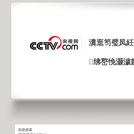
瀵逛笉璧凤紝
绋嶅悗灏濊
高级搜索