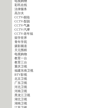
电视购物
彩民在线
法律服务
高尔夫
CCTV-靓妆
CCTV-梨园
CCTV-气象
CCTV-汽摩
CCTV-老年福
留学世界
青年学苑
摄影频道
天元围棋
电视购物
教育一台
教育三台
重庆卫视
福建东南卫视
BTV影视
北京卫视
广东卫视
河北卫视
河南卫视
黑龙江卫视
湖北卫视
湖南卫视
江苏卫视