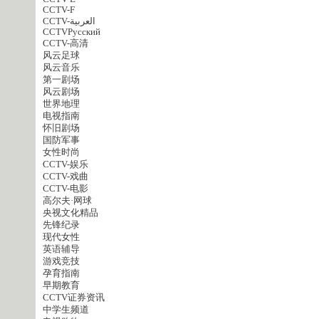
CCTV-F
CCTV-العربية
CCTVPусский
CCTV-高清
风云足球
风云音乐
第一剧场
风云剧场
世界地理
电视指南
怀旧剧场
国防军事
女性时尚
CCTV-娱乐
CCTV-戏曲
CCTV-电影
高尔夫·网球
央视文化精品
先锋纪录
现代女性
英语辅导
游戏竞技
孕育指南
早期教育
CCTV证券资讯
中学生频道