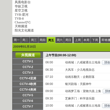
凤凰电影台
华娱卫视
星空卫视
TVB-星河
TVB-8
Channel[V]
天映频道
阳光文化频道
周一
周二
周三
周四
周六
周日
上周
本周
下周
即将
周五
2009年01月16日
央视频道
上午节目(00:00-12:00)
CCTV-1
06:00
动画城：八戒被逐出土地庙
频道主页
直播
点播
CCTV-2
06:30
大风车：少儿电视杂志
频道主页
直播
点播
CCTV-3
07:10
动画乐翻天：企鹅部落
频道主页
直播
点播
CCTV-4亚洲
频道主页
直播
点播
CCTV-4欧洲
08:00
银河剧场：天眼神牛
频道主页
直播
点播
CCTV-4美洲
09:00
动画梦工场：宠物大战 上集
频道主页
直播
点播
CCTV-5
09:30
芝麻开门：科学游乐园
频道主页
直播
点播
CCTV-6
10:00
动画城：八戒被逐出土地庙
频道主页
直播
点播
CCTV-7