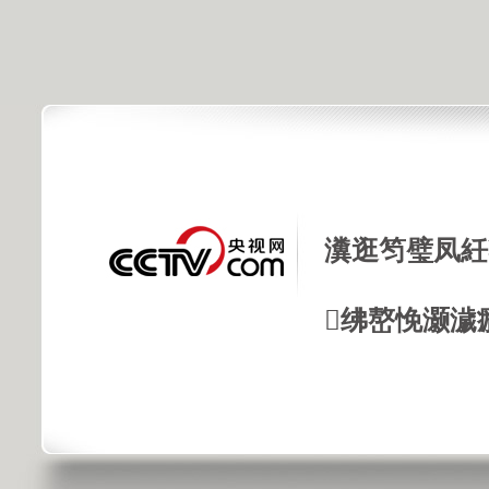
瀵逛笉璧凤紝
绋嶅悗灏濊