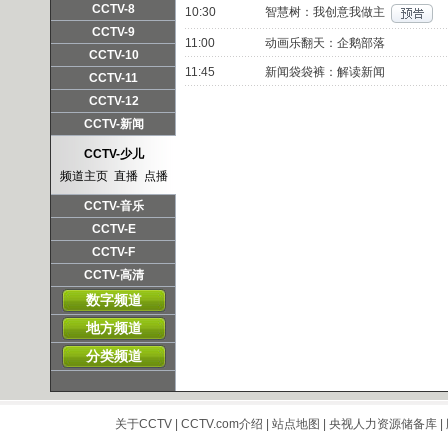
频道主页
直播
点播
CCTV-8
10:30
智慧树：我创意我做主
频道主页
直播
点播
CCTV-9
11:00
动画乐翻天：企鹅部落
频道主页
直播
点播
CCTV-10
11:45
新闻袋袋裤：解读新闻
频道主页
直播
点播
CCTV-11
频道主页
直播
点播
CCTV-12
频道主页
直播
点播
CCTV-新闻
频道主页
直播
点播
CCTV-少儿
频道主页
直播
点播
CCTV-音乐
频道主页
直播
点播
CCTV-E
频道主页
直播
点播
CCTV-F
频道主页
直播
点播
CCTV-高清
频道主页
直播
点播
数字频道
地方频道
分类频道
关于CCTV
|
CCTV.com介绍
|
站点地图
|
央视人力资源储备库
|