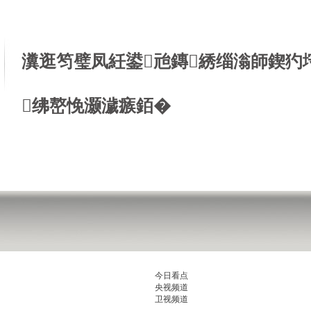
瀵逛笉璧凤紝鍙兘鏄綉缁滃師鍥犳
绋嶅悗灏濊瘯銆�
今日看点
央视频道
卫视频道