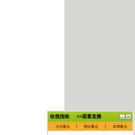
鏈
鍏
€灏
抽
忓
棴
寲