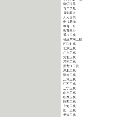
留学世界
青年学苑
摄影频道
天元围棋
电视购物
教育一台
教育三台
重庆卫视
福建东南卫视
BTV影视
北京卫视
广东卫视
河北卫视
河南卫视
黑龙江卫视
湖北卫视
湖南卫视
江苏卫视
江西卫视
辽宁卫视
山东卫视
山西卫视
陕西卫视
上海卫视
四川卫视
天津卫视