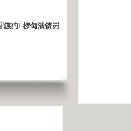
垨鏃犳椤甸潰锛岃