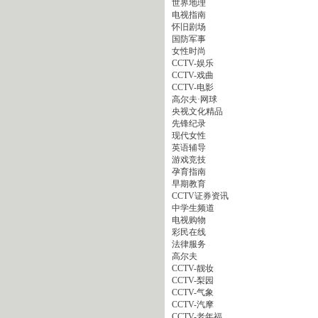
世界地理
电视指南
怀旧剧场
国防军事
女性时尚
CCTV-娱乐
CCTV-戏曲
CCTV-电影
高尔夫·网球
央视文化精品
先锋纪录
现代女性
英语辅导
游戏竞技
孕育指南
早期教育
CCTV证券资讯
中学生频道
电视购物
彩民在线
法律服务
高尔夫
CCTV-靓妆
CCTV-梨园
CCTV-气象
CCTV-汽摩
CCTV-老年福