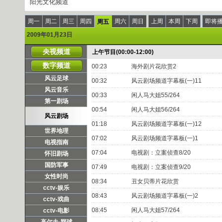
阳光文化频道
周一
周二
周三
周四
周六
周日
上周
本周
下周
即将
周五
2009年01月23日
央视频道
上午节目(00:00-12:00)
数字频道
00:23
海外剧片花欣赏2
风云足球
00:32
风云剧场频道字幕板(一)11
风云音乐
00:33
闲人马大姐55/264
第一剧场
00:54
闲人马大姐56/264
风云剧场
01:18
风云剧场频道字幕板(一)12
世界地理
07:02
风云剧场频道字幕板(一)1
电视指南
07:04
电视剧：立案侦查8/20
怀旧剧场
国防军事
07:49
电视剧：立案侦查9/20
女性时尚
08:34
丑女贝蒂片花欣赏
cctv-娱乐
08:43
风云剧场频道字幕板(一)2
cctv-戏曲
08:45
闲人马大姐57/264
cctv-电影
高尔夫·网球