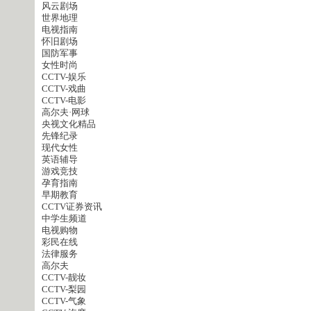
风云剧场
世界地理
电视指南
怀旧剧场
国防军事
女性时尚
CCTV-娱乐
CCTV-戏曲
CCTV-电影
高尔夫·网球
央视文化精品
先锋纪录
现代女性
英语辅导
游戏竞技
孕育指南
早期教育
CCTV证券资讯
中学生频道
电视购物
彩民在线
法律服务
高尔夫
CCTV-靓妆
CCTV-梨园
CCTV-气象