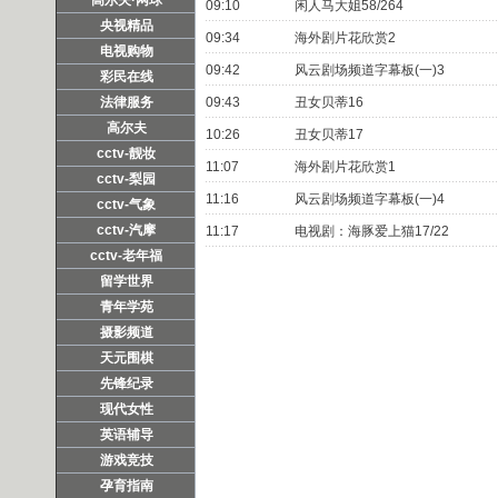
09:10
闲人马大姐58/264
央视精品
09:34
海外剧片花欣赏2
电视购物
09:42
风云剧场频道字幕板(一)3
彩民在线
法律服务
09:43
丑女贝蒂16
高尔夫
10:26
丑女贝蒂17
cctv-靓妆
11:07
海外剧片花欣赏1
cctv-梨园
11:16
风云剧场频道字幕板(一)4
cctv-气象
cctv-汽摩
11:17
电视剧：海豚爱上猫17/22
cctv-老年福
留学世界
青年学苑
摄影频道
天元围棋
先锋纪录
现代女性
英语辅导
游戏竞技
孕育指南