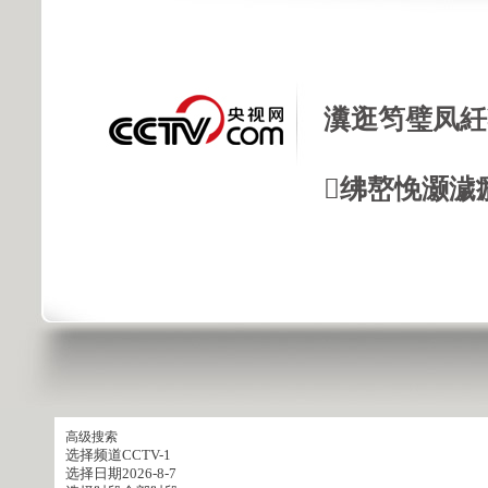
瀵逛笉璧凤紝
绋嶅悗灏濊
高级搜索
选择频道
CCTV-1
选择日期
2026-8-7