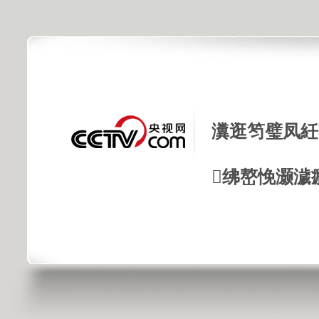
瀵逛笉璧凤紝
绋嶅悗灏濊