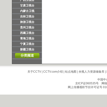
广西卫视台
甘肃卫视台
内蒙古卫视
吉林卫视台
旅游卫视台
贵州卫视台
西藏卫视台
青海卫视台
宁夏卫视台
新疆卫视台
分类频道
关于CCTV
|
CCTV.com介绍
|
站点地图
|
央视人力资源储备库
|
中国中
京ICP证060535号
网络文
网上传播视听节目许可证号 010