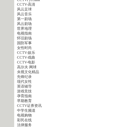
CCTVPусский
CCTV-高清
风云足球
风云音乐
第一剧场
风云剧场
世界地理
电视指南
怀旧剧场
国防军事
女性时尚
CCTV-娱乐
CCTV-戏曲
CCTV-电影
高尔夫·网球
央视文化精品
先锋纪录
现代女性
英语辅导
游戏竞技
孕育指南
早期教育
CCTV证券资讯
中学生频道
电视购物
彩民在线
法律服务