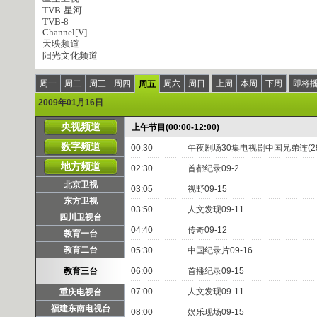
TVB-星河
TVB-8
Channel[V]
天映频道
阳光文化频道
周一
周二
周三
周四
周六
周日
上周
本周
下周
即将
周五
2009年01月16日
央视频道
上午节目(00:00-12:00)
数字频道
00:30
午夜剧场30集电视剧中国兄弟连(29,
地方频道
02:30
首都纪录09-2
北京卫视
03:05
视野09-15
东方卫视
03:50
人文发现09-11
四川卫视台
04:40
传奇09-12
教育一台
教育二台
05:30
中国纪录片09-16
教育三台
06:00
首播纪录09-15
07:00
人文发现09-11
重庆电视台
福建东南电视台
08:00
娱乐现场09-15