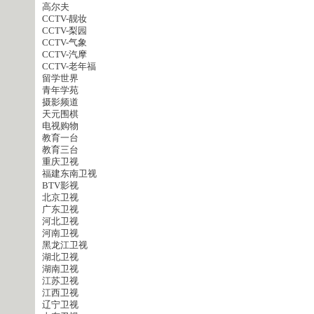
高尔夫
CCTV-靓妆
CCTV-梨园
CCTV-气象
CCTV-汽摩
CCTV-老年福
留学世界
青年学苑
摄影频道
天元围棋
电视购物
教育一台
教育三台
重庆卫视
福建东南卫视
BTV影视
北京卫视
广东卫视
河北卫视
河南卫视
黑龙江卫视
湖北卫视
湖南卫视
江苏卫视
江西卫视
辽宁卫视