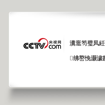
瀵逛笉璧凤紝
绋嶅悗灏濊