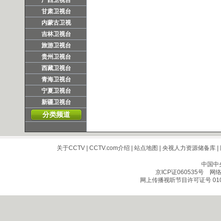
广西卫视台
甘肃卫视台
内蒙古卫视
吉林卫视台
旅游卫视台
贵州卫视台
西藏卫视台
青海卫视台
宁夏卫视台
新疆卫视台
分类频道
关于CCTV
|
CCTV.com介绍
|
站点地图
|
央视人力资源储备库
|
中国中
京ICP证060535号
网络文
网上传播视听节目许可证号 010