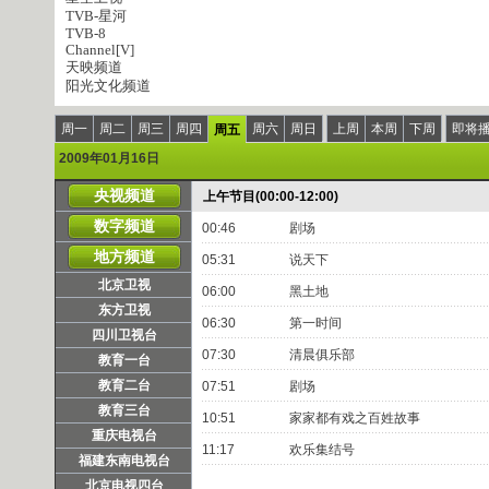
TVB-星河
TVB-8
Channel[V]
天映频道
阳光文化频道
周一
周二
周三
周四
周六
周日
上周
本周
下周
即将
周五
2009年01月16日
央视频道
上午节目(00:00-12:00)
数字频道
00:46
剧场
地方频道
05:31
说天下
北京卫视
06:00
黑土地
东方卫视
06:30
第一时间
四川卫视台
07:30
清晨俱乐部
教育一台
教育二台
07:51
剧场
教育三台
10:51
家家都有戏之百姓故事
重庆电视台
11:17
欢乐集结号
福建东南电视台
北京电视四台