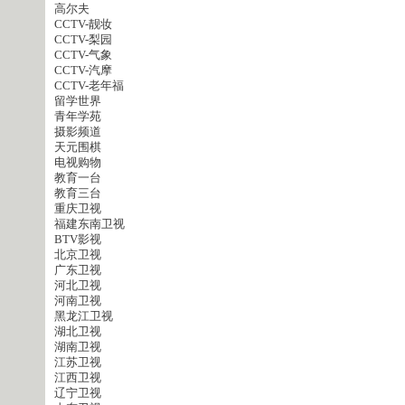
高尔夫
CCTV-靓妆
CCTV-梨园
CCTV-气象
CCTV-汽摩
CCTV-老年福
留学世界
青年学苑
摄影频道
天元围棋
电视购物
教育一台
教育三台
重庆卫视
福建东南卫视
BTV影视
北京卫视
广东卫视
河北卫视
河南卫视
黑龙江卫视
湖北卫视
湖南卫视
江苏卫视
江西卫视
辽宁卫视