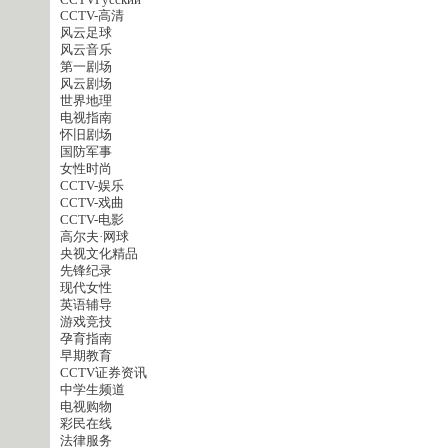
CCTVPусский
CCTV-高清
风云足球
风云音乐
第一剧场
风云剧场
世界地理
电视指南
怀旧剧场
国防军事
女性时尚
CCTV-娱乐
CCTV-戏曲
CCTV-电影
高尔夫·网球
央视文化精品
先锋纪录
现代女性
英语辅导
游戏竞技
孕育指南
早期教育
CCTV证券资讯
中学生频道
电视购物
彩民在线
法律服务