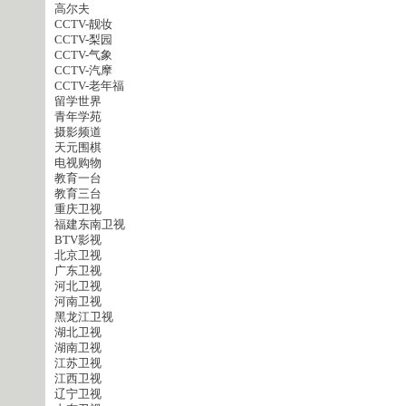
高尔夫
CCTV-靓妆
CCTV-梨园
CCTV-气象
CCTV-汽摩
CCTV-老年福
留学世界
青年学苑
摄影频道
天元围棋
电视购物
教育一台
教育三台
重庆卫视
福建东南卫视
BTV影视
北京卫视
广东卫视
河北卫视
河南卫视
黑龙江卫视
湖北卫视
湖南卫视
江苏卫视
江西卫视
辽宁卫视