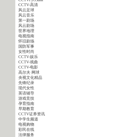
CCTVPусский
CCTV-高清
风云足球
风云音乐
第一剧场
风云剧场
世界地理
电视指南
怀旧剧场
国防军事
女性时尚
CCTV-娱乐
CCTV-戏曲
CCTV-电影
高尔夫·网球
央视文化精品
先锋纪录
现代女性
英语辅导
游戏竞技
孕育指南
早期教育
CCTV证券资讯
中学生频道
电视购物
彩民在线
法律服务