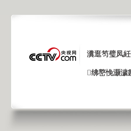
瀵逛笉璧凤紝
绋嶅悗灏濊