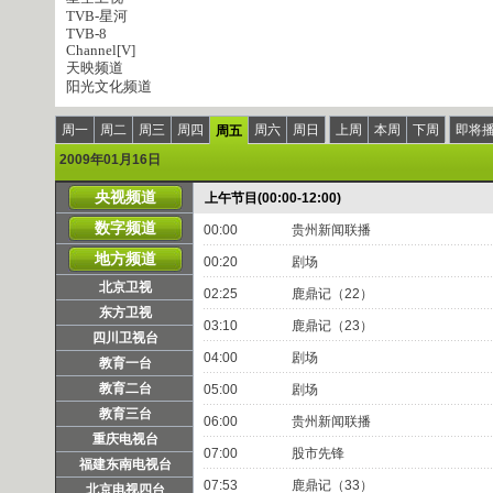
TVB-星河
TVB-8
Channel[V]
天映频道
阳光文化频道
周一
周二
周三
周四
周六
周日
上周
本周
下周
即将
周五
2009年01月16日
央视频道
上午节目(00:00-12:00)
数字频道
00:00
贵州新闻联播
地方频道
00:20
剧场
北京卫视
02:25
鹿鼎记（22）
东方卫视
03:10
鹿鼎记（23）
四川卫视台
04:00
剧场
教育一台
教育二台
05:00
剧场
教育三台
06:00
贵州新闻联播
重庆电视台
07:00
股市先锋
福建东南电视台
07:53
鹿鼎记（33）
北京电视四台