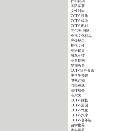
怀旧剧场
国防军事
女性时尚
CCTV-娱乐
CCTV-戏曲
CCTV-电影
高尔夫·网球
央视文化精品
先锋纪录
现代女性
英语辅导
游戏竞技
孕育指南
早期教育
CCTV证券资讯
中学生频道
电视购物
彩民在线
法律服务
高尔夫
CCTV-靓妆
CCTV-梨园
CCTV-气象
CCTV-汽摩
CCTV-老年福
留学世界
青年学苑