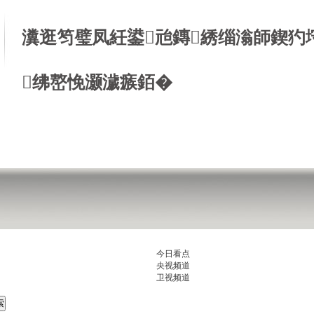
瀵逛笉璧凤紝鍙兘鏄綉缁滃師鍥犳
绋嶅悗灏濊瘯銆�
今日看点
央视频道
卫视频道