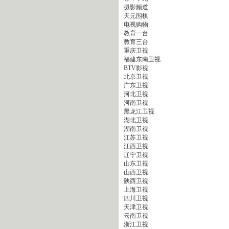
摄影频道
天元围棋
电视购物
教育一台
教育三台
重庆卫视
福建东南卫视
BTV影视
北京卫视
广东卫视
河北卫视
河南卫视
黑龙江卫视
湖北卫视
湖南卫视
江苏卫视
江西卫视
辽宁卫视
山东卫视
山西卫视
陕西卫视
上海卫视
四川卫视
天津卫视
云南卫视
浙江卫视