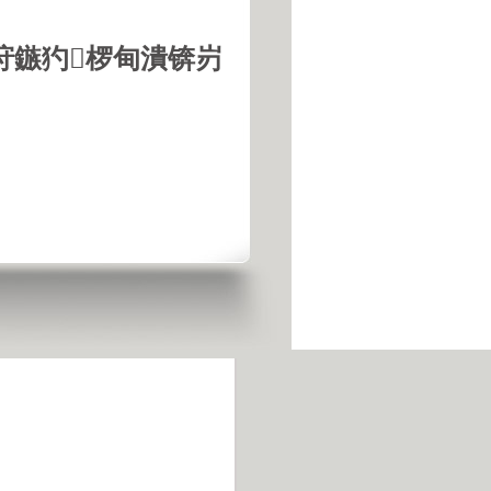
垨鏃犳椤甸潰锛岃