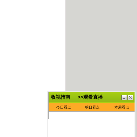
鏈
鍏
€灏
抽
忓
棴
寲